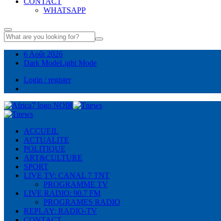
CONTACT
WHATSAPP
6 Août 2026
Dark Mode
Light Mode
Login / register
ACCUEIL
ACTUALITE
POLITIQUE
ART&CULTURE
SPORT
LIVE TV: CANAL 7 TNT
PROGRAMME TV
LIVE RADIO: 90.7 FM
PROGRAMES RADIO
REPLAY: RADIO-TV
CONTACT