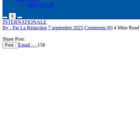
WHATSAPP
0
INTERNATIONALE
By - Par La Rédaction
7 septembre 2025
Comments (0)
4 Mins Read
Share Post:
Email :
158
Print :
La Russie a lancé 823 drones et missiles sur l’Ukraine dans la nuit de 
pays. Au moins deux personnes, dont un bébé, ont été tuées dans la ca
La Russie n’avait jusqu’à présent pas encore visé de bâtiment gouverne
et de ses débris. La Première ministre ukrainienne, Ioulia Svyrydenko,
étages supérieurs”, ajoutant : “nous allons restaurer les bâtiments, m
actes. Il est nécessaire de renforcer la pression des sanctions, principa
Les services de secours travaillant sur les lieux sont actuellement à la
Dans les districts de Darnytskyi et de Sviatoshynskyi, plusieurs immeub
L’attaque de dimanche est la deuxième importante contre Kyiv au cou
La Russie a également ciblé des villes proches de la ligne de front, n
un bâtiment administratif, des entreprises, des résidences privées, des