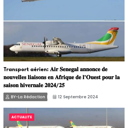
Transport aérien: 𝐀𝐢𝐫 𝐒𝐞𝐧𝐞𝐠𝐚𝐥 𝐚𝐧𝐧𝐨𝐧𝐜𝐞 𝐝𝐞
𝐧𝐨𝐮𝐯𝐞𝐥𝐥𝐞𝐬 𝐥𝐢𝐚𝐢𝐬𝐨𝐧𝐬 𝐞𝐧 𝐀𝐟𝐫𝐢𝐪𝐮𝐞 𝐝𝐞 𝐥’𝐎𝐮𝐞𝐬𝐭 𝐩𝐨𝐮𝐫 𝐥𝐚
𝐬𝐚𝐢𝐬𝐨𝐧 𝐡𝐢𝐯𝐞𝐫𝐧𝐚𝐥𝐞 𝟐𝟎𝟐𝟒/𝟐𝟓
BY-La Rédaction
12 Septembre 2024
ACTUALITE