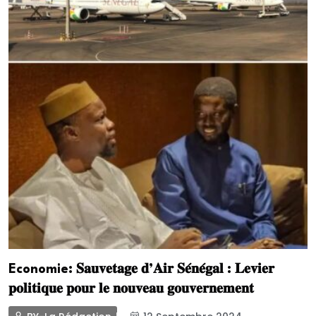
Economie: 𝐒𝐚𝐮𝐯𝐞𝐭𝐚𝐠𝐞 𝐝’𝐀𝐢𝐫 𝐒𝐞́𝐧𝐞́𝐠𝐚𝐥 : 𝐋𝐞𝐯𝐢𝐞𝐫
𝐩𝐨𝐥𝐢𝐭𝐢𝐪𝐮𝐞 𝐩𝐨𝐮𝐫 𝐥𝐞 𝐧𝐨𝐮𝐯𝐞𝐚𝐮 𝐠𝐨𝐮𝐯𝐞𝐫𝐧𝐞𝐦𝐞𝐧𝐭