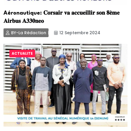
Aéronautique: 𝐂𝐨𝐫𝐬𝐚𝐢𝐫 𝐯𝐚 𝐚𝐜𝐜𝐮𝐞𝐢𝐥𝐥𝐢𝐫 𝐬𝐨𝐧 𝟖𝐞̀𝐦𝐞
𝐀𝐢𝐫𝐛𝐮𝐬 𝐀𝟑𝟑𝟎𝐧𝐞𝐨
BY-La Rédaction
12 Septembre 2024
ACTUALITE