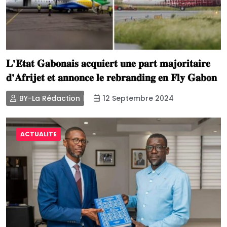
𝐋’𝐄́𝐭𝐚𝐭 𝐆𝐚𝐛𝐨𝐧𝐚𝐢𝐬 𝐚𝐜𝐪𝐮𝐢𝐞𝐫𝐭 𝐮𝐧𝐞 𝐩𝐚𝐫𝐭 𝐦𝐚𝐣𝐨𝐫𝐢𝐭𝐚𝐢𝐫𝐞
𝐝’𝐀𝐟𝐫𝐢𝐣𝐞𝐭 𝐞𝐭 𝐚𝐧𝐧𝐨𝐧𝐜𝐞 𝐥𝐞 𝐫𝐞𝐛𝐫𝐚𝐧𝐝𝐢𝐧𝐠 𝐞𝐧 𝐅𝐥𝐲 𝐆𝐚𝐛𝐨𝐧
BY-La Rédaction
12 Septembre 2024
ACTUALITE