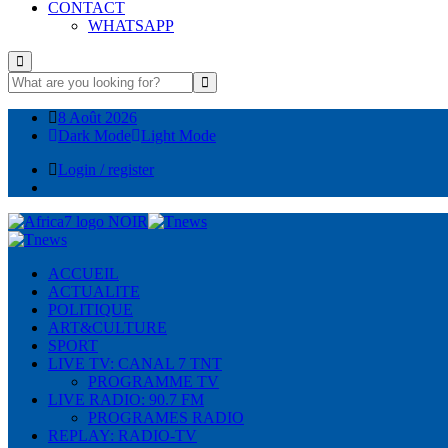
CONTACT
WHATSAPP
8 Août 2026
Dark Mode
Light Mode
Login / register
ACCUEIL
ACTUALITE
POLITIQUE
ART&CULTURE
SPORT
LIVE TV: CANAL 7 TNT
PROGRAMME TV
LIVE RADIO: 90.7 FM
PROGRAMES RADIO
REPLAY: RADIO-TV