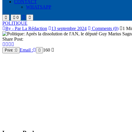
CONTACT
WHATSAPP
0
POLITIQUE
By - Par La Rédaction
13 septembre 2024
Comments (0)
1 Mi
Share Post:
Email :
160
Print :
En deux ans, je vous ai présenté sur ma page Facebook trois (03) bilans
préoccupations, des injustices que vous viviez, de vos aspirations, d
La dissolution de l’Assemblée nationale hier prouve que tous les malh
456 fois j’ai été vos voix. En réalité j’ai pris plus de 456 initiatives 
Le 24 mars 2024 nous avons gagné une bataille. Sans la victoire du 17
novembre pour “un Sénégal souverain juste et prospère”.
À toutes celles et tous ceux qui pensent comme moi qu’un député peut
GUY Marius Sagna