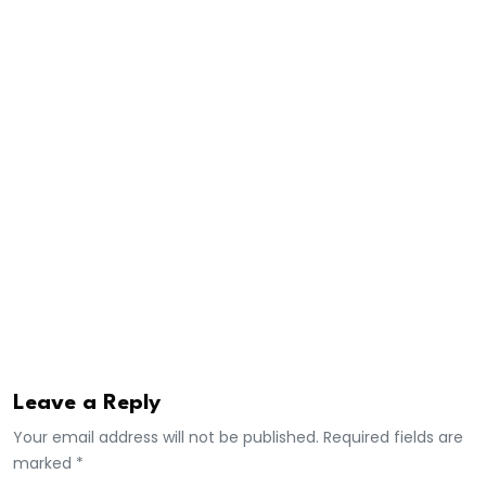
capacités techniques en matière de supervision des
aéronefs.
Les instructeurs mis à la disposition de l’Unité
Régionale de Supervision de la Sécurité et de la Sûreté
de l’Aviation Civile (URSAC) de l’UEMOA par Airbus ont
reconnu le niveau élevé des stagiaires. Mais Pascal
Tatin et Michel Plassart ont conseillé aux jeunes
inspecteurs de toujours apprendre et de se
documenter.
Africa7
Leave a Reply
Your email address will not be published. Required fields are
marked *