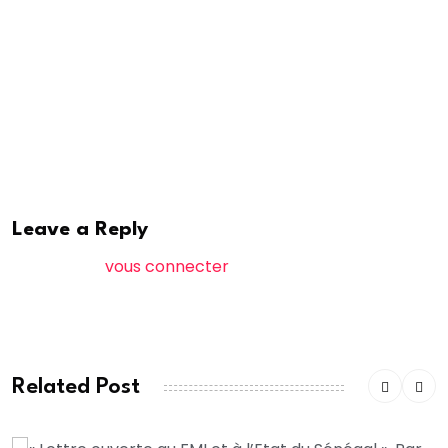
à …(Barsax)
Dafa bess rek nak mais massona am te day amaat
Balnaleen ma ax, balnaleen
إنّا لله و إنّا إليه راجعون
Leave a Reply
Vous devez
vous connecter
pour publier un
commentaire.
Related Post