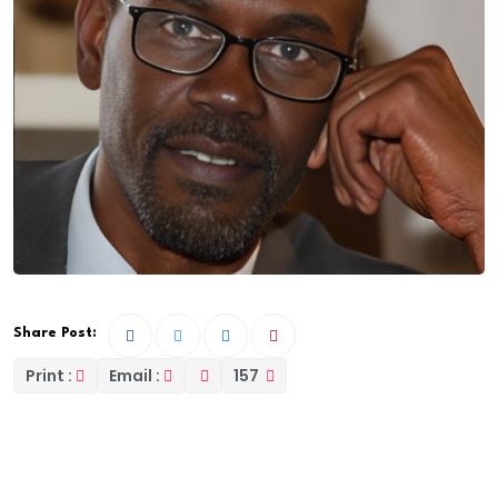
Share Post:
Print :
Email :
157
Hommage à Aly Baba Faye, à ma communauté,
malgré moi