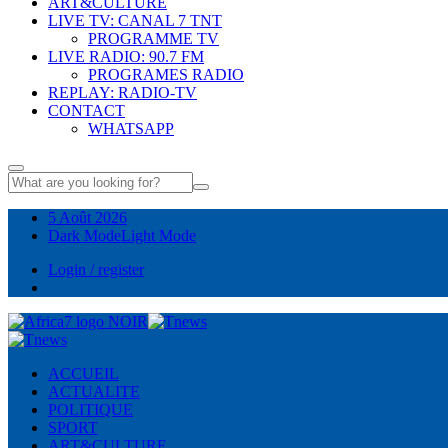
ART&CULTURE
LIVE TV: CANAL 7 TNT
PROGRAMME TV
LIVE RADIO: 90.7 FM
PROGRAMES RADIO
REPLAY: RADIO-TV
CONTACT
WHATSAPP
5 Août 2026
Dark Mode
Light Mode
Login / register
ACCUEIL
ACTUALITE
POLITIQUE
SPORT
ART&CULTURE