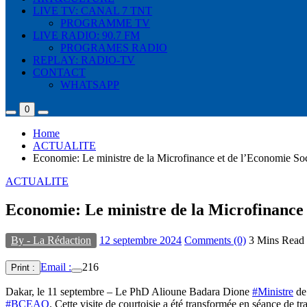
LIVE TV: CANAL 7 TNT
PROGRAMME TV
LIVE RADIO: 90.7 FM
PROGRAMES RADIO
REPLAY: RADIO-TV
CONTACT
WHATSAPP
0
Home
ACTUALITE
Economie: Le ministre de la Microfinance et de l’Economie Soc
ACTUALITE
Economie: Le ministre de la Microfinance 
By - La Rédaction
12 septembre 2024
Comments (0)
3 Mins Read
Email :
216
Print :
Dakar, le 11 septembre – Le PhD Alioune Badara Dione
#Ministre
de 
#BCEAO
. Cette visite de courtoisie a été transformée en séance de t