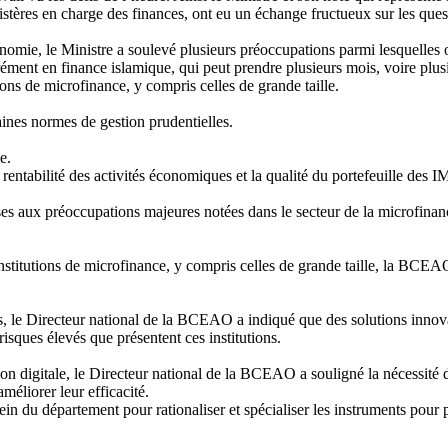
istères en charge des finances, ont eu un échange fructueux sur les qu
nomie, le Ministre a soulevé plusieurs préoccupations parmi lesquelles o
ément en finance islamique, qui peut prendre plusieurs mois, voire plus
ns de microfinance, y compris celles de grande taille.
aines normes de gestion prudentielles.
e.
rentabilité des activités économiques et la qualité du portefeuille des I
 aux préoccupations majeures notées dans le secteur de la microfinance
nstitutions de microfinance, y compris celles de grande taille, la BC
ts, le Directeur national de la BCEAO a indiqué que des solutions innovan
risques élevés que présentent ces institutions.
n digitale, le Directeur national de la BCEAO a souligné la nécessité de 
méliorer leur efficacité.
in du département pour rationaliser et spécialiser les instruments pour p