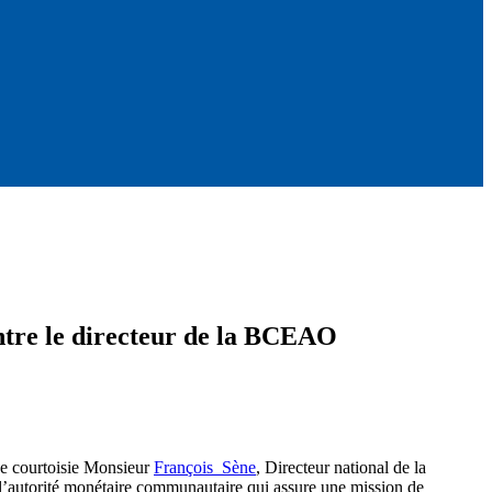
ontre le directeur de la BCEAO
 de courtoisie Monsieur
François_Sène
, Directeur national de la
nte l’autorité monétaire communautaire qui assure une mission de