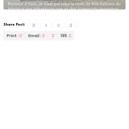
Share Post:
Print :
Email :
195
Des encouragements d’un ministre au directeur d’une
de ses directions sont synonyme de pousser le
collaborateur vers la réussite.
La lettre d’encouragements du ministre El Malick
Ndiaye des infrastructures, des transports terrestres
et aériens invite le DG Assane Mbengue de Dakar
Dem Dik à mieux cultiver l’excellence.
Africa7