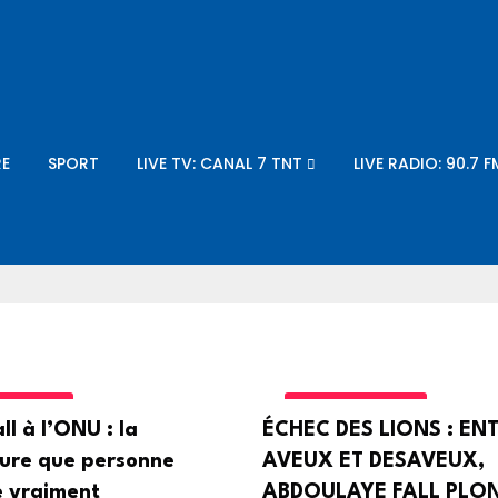
E
SPORT
LIVE TV: CANAL 7 TNT
LIVE RADIO: 90.7 F
GORIZED
UNCATEGORIZED
l à l’ONU : la
ÉCHEC DES LIONS : EN
ure que personne
AVEUX ET DESAVEUX,
 vraiment
ABDOULAYE FALL PLO