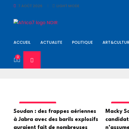
7 AOÛT 2026
LIGHT MODE
ACCUEIL
ACTUALITE
POLITIQUE
ART&CULTUR
0
UNCATEGORIZED
UNCATE
Soudan : des frappes aériennes
Macky Sal
à Jabra avec des barils explosifs
candidat
auraient fait de nombreuses
n’assume