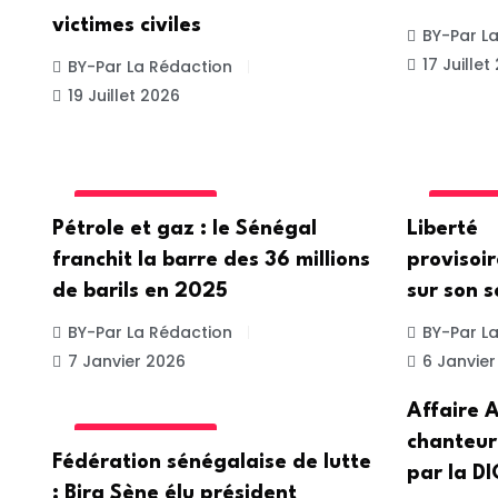
victimes civiles
BY-Par L
17 Juillet
BY-Par La Rédaction
19 Juillet 2026
UNCATEGORIZED
UNCATE
Pétrole et gaz : le Sénégal
Liberté
franchit la barre des 36 millions
provisoi
de barils en 2025
sur son s
BY-Par La Rédaction
BY-Par L
7 Janvier 2026
6 Janvier
Affaire A
UNCATEGORIZED
chanteur
Fédération sénégalaise de lutte
par la DI
: Bira Sène élu président