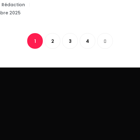
a Rédaction
bre 2025
1
2
3
4