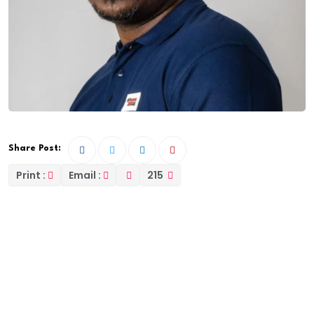
Share Post:
Print :
Email :
215
Avant-hier Mbour (émigration irrégulière), hier
Digane (accident de la circulation avec 05 morts et
35 blessés), Dianthady (accidents de la circulation
avec 03 morts et 13 blessés) et Ndangalma
(accidents de la circulation avec 16 morts) aujourd’hui
Touba (Inondations). Demain ?