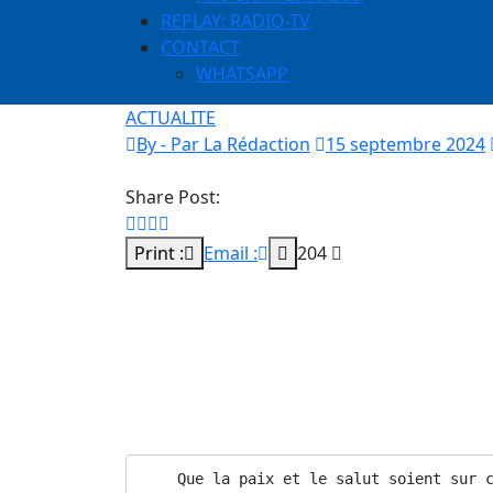
REPLAY: RADIO-TV
CONTACT
WHATSAPP
ACTUALITE
By - Par La Rédaction
15 septembre 2024
Share Post:
Print :
Email :
204
Au nom de Dieu, le Tout Miséricordieux, le 
Louange à Allah qui dit dans sa révélation dé
aux croyants lorsqu’il a envoyé chez eux un
versets, les purifie et leur enseigne le Livre
égarement évident. »
    Que la paix et le salut soient sur c