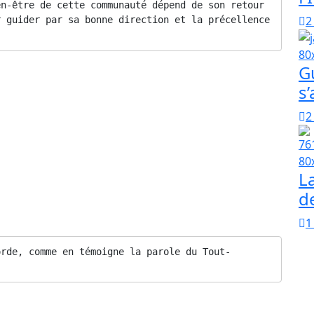
n-être de cette communauté dépend de son retour 
2
 guider par sa bonne direction et la précellence 
G
ah soit satisfait de lui – a dit :
s
ction. Alors, suis bien la tradition de l’Elu, tu seras
2
 maître, fait partie de ces indices. Accorde-le moi, ô
L
adopter ses excellentes qualités.
d
1
orde, comme en témoigne la parole du Tout-
 pour l’univers.