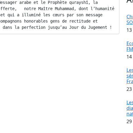
essager arabe et le Prophète qurayshî, la 
fferte,   notre Maître Muhammad, dont l’humanité 
et qui a illuminé les cœurs par son message 
Ch
ompagnons honorables gens de rectitude et 
S
t dans la perfection jusqu’au Jour du Jugement !
13
-Baptiste Tine, représentant Son Excellence le
Ec
FM
Bassirou Diomaye Diakhar FAYE,
14
ables membres de la délégation gouvernementale,
Maroc, M. Hassan Nâçiri, et la forte délégation qui
Le
 Roi Mohammed VI, composée d’imams,
sé
ondation Mohammed VI des savants africains,
Fr
23
elles et temporelles,
 et mouvements islamiques,
Le
es et des organisations syndicales,
di
na
niques, muqaddams et présidents de Dawâ’ir,
29