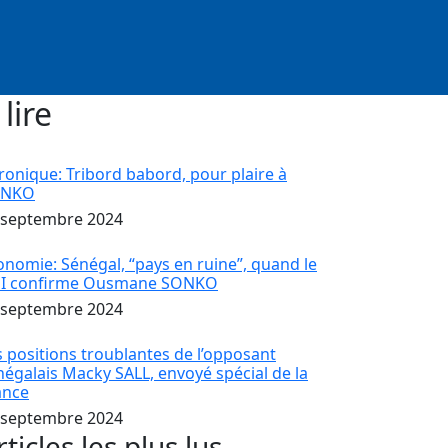
 lire
ronique: Tribord babord, pour plaire à
ONKO
 septembre 2024
onomie: Sénégal, “pays en ruine”, quand le
I confirme Ousmane SONKO
 septembre 2024
s positions troublantes de l’opposant
négalais Macky SALL, envoyé spécial de la
ance
 septembre 2024
rticles les plus lus