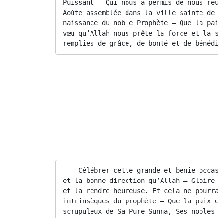
Puissant – Qui nous a permis de nous réu
Aoûte assemblée dans la ville sainte de 
naissance du noble Prophète – Que la pai
vœu qu’Allah nous prête la force et la s
remplies de grâce, de bonté et de bénéd
Notre maître Cheikh El Hadji Malick SY – Qu’All
Sa naissance renferme honneur et grâce, la c
Il a dit encore – Qu’Allah soit satisfait de lui –
Oui, célébrez la nuit de la nativité pour solli
Frères de foi :
    Célébrer cette grande et bénie occas
et la bonne direction qu’Allah – Gloire 
et la rendre heureuse. Et cela ne pourra
intrinsèques du prophète – Que la paix e
scrupuleux de Sa Pure Sunna, Ses nobles 