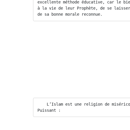
excellente méthode éducative, car le bie
à la vie de leur Prophète, de se laisser
de sa bonne morale reconnue.
Notre maître Cheikh El Hadji Malick SY – Qu’All
Ne sert à rien un amour non soutenu par une a
comblé.
Eprouver un ardent désir de rencontrer notre
Créateur des temps.
Prier en abondance, soutenir Sa religion et 
Frères de foi :
    L’Islam est une religion de miséric
Puissant :
Et Nous ne T’avons envoyé qu’en miséricorde