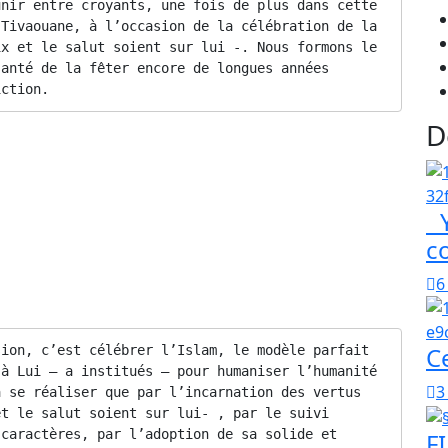
nir entre croyants, une fois de plus dans cette 
Tivaouane, à l’occasion de la célébration de la 
x et le salut soient sur lui -. Nous formons le 
anté de la fêter encore de longues années 
iction.
D
ah soit satisfait de lui – a dit :
élébrer est un saint viatique pour les besoins.
Y
 :
c
citer des grâces, si aucune interdiction ne s’y mêle.
6
C
ion, c’est célébrer l’Islam, le modèle parfait 
à Lui – a institués – pour humaniser l’humanité 
3
 se réaliser que par l’incarnation des vertus 
t le salut soient sur lui- , par le suivi 
caractères, par l’adoption de sa solide et 
FI