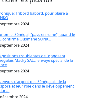
ronique: Tribord babord, pour plaire à
ONKO
 septembre 2024
onomie: Sénégal, “pays en ruine”, quand le
I confirme Ousmane SONKO
 septembre 2024
s positions troublantes de l’opposant
négalais Macky SALL, envoyé spécial de la
ance
 septembre 2024
s envois d’argent des Sénégalais de la
aspora et leur rôle dans le développement
tional
 décembre 2024