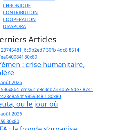
CHRONIQUE
CONTRIBUTION
COOPERATION
DIASPORA
erniers Articles
émen : crise humanitaire,
olère
 août 2026
euta, ou le jour où
 août 2026
FA : la fronde s’organise