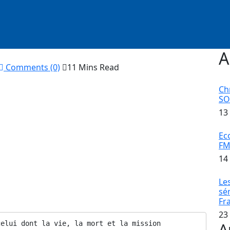
A
Comments (0)
11 Mins Read
Ch
S
13
Ec
Très Miséricordieux
FM
14
cisive : « Allah a très certainement fait une faveur
 messager de parmi eux-mêmes, qui leur récite Ses
Le
 et la Sagesse, bien qu’ils fussent auparavant dans un
sé
Fr
23
A
elui dont la vie, la mort et la mission 