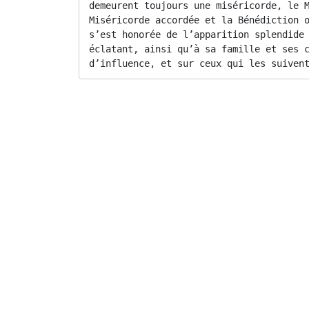
demeurent toujours une miséricorde, le M
Miséricorde accordée et la Bénédiction o
s’est honorée de l’apparition splendide 
éclatant, ainsi qu’à sa famille et ses c
d’influence, et sur ceux qui les suiven
Excellence M. le Ministre de l’Intérieur, Jean
Président de la République du Sénégal, M. 
Excellences, distingués ministres et honor
Excellence, M. l’ambassadeur du Royaume du 
l’accompagne, représentant Sa Majesté le
d’universitaires et de prédicateurs de la F
Excellences, messieurs les ambassadeurs,
Distingués représentants d’autorités spiritu
Distingués représentants des associations
Distingués représentants des partis politiqu
Éminences, distingués imams, maîtres cora
Mesdames et Messieurs,
Aoûte assemblée,