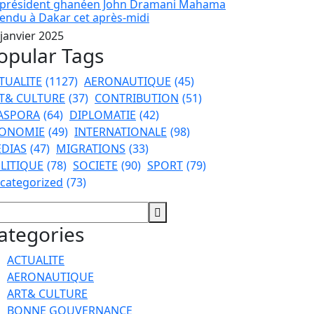
 président ghanéen John Dramani Mahama
tendu à Dakar cet après-midi
 janvier 2025
opular Tags
TUALITE
(1127)
AERONAUTIQUE
(45)
T& CULTURE
(37)
CONTRIBUTION
(51)
ASPORA
(64)
DIPLOMATIE
(42)
ONOMIE
(49)
INTERNATIONALE
(98)
DIAS
(47)
MIGRATIONS
(33)
LITIQUE
(78)
SOCIETE
(90)
SPORT
(79)
categorized
(73)
ategories
ACTUALITE
AERONAUTIQUE
ART& CULTURE
BONNE GOUVERNANCE