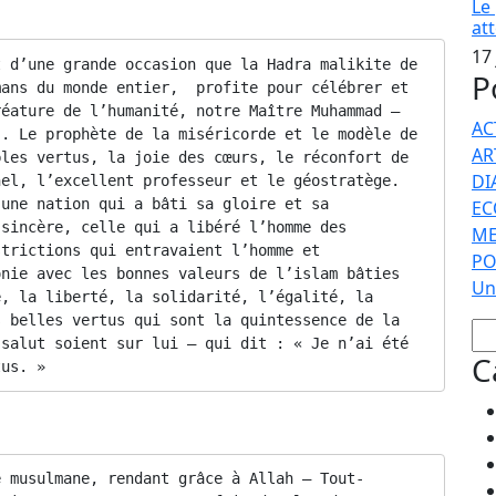
Le
 de Dieu soient sur vous !
at
17
 d’une grande occasion que la Hadra malikite de 
P
ans du monde entier,  profite pour célébrer et 
éature de l’humanité, notre Maître Muhammad – 
AC
. Le prophète de la miséricorde et le modèle de 
AR
les vertus, la joie des cœurs, le réconfort de 
DI
el, l’excellent professeur et le géostratège.  
une nation qui a bâti sa gloire et sa 
EC
sincère, celle qui a libéré l’homme des 
ME
trictions qui entravaient l’homme et 
PO
nie avec les bonnes valeurs de l’islam bâties 
Un
, la liberté, la solidarité, l’égalité, la 
 belles vertus qui sont la quintessence de la 
salut soient sur lui – qui dit : « Je n’ai été 
C
tus. »
é musulmane, rendant grâce à Allah – Tout-