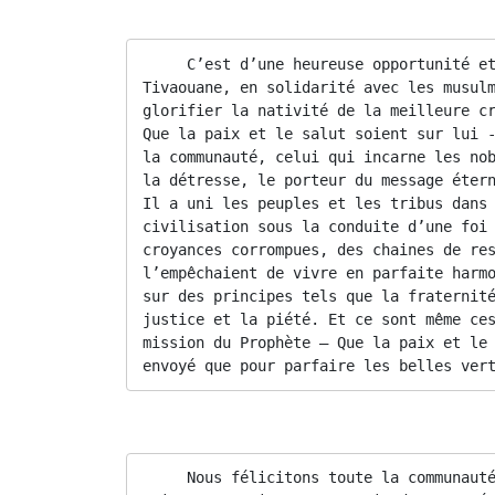
Que la paix, la miséricorde et la bénédiction
     C’est d’une heureuse opportunité et
Tivaouane, en solidarité avec les musulm
glorifier la nativité de la meilleure cr
Que la paix et le salut soient sur lui -
la communauté, celui qui incarne les nob
la détresse, le porteur du message étern
Il a uni les peuples et les tribus dans 
civilisation sous la conduite d’une foi 
croyances corrompues, des chaines de res
l’empêchaient de vivre en parfaite harmo
sur des principes tels que la fraternité
justice et la piété. Et ce sont même ces
mission du Prophète – Que la paix et le 
envoyé que pour parfaire les belles ver
Frères de foi :
     Nous félicitons toute la communaut