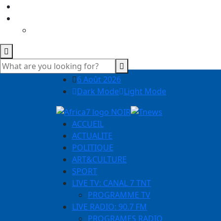
6 Août 2026
Dark Mode
Light Mode
ACCUEIL
ACTUALITE
POLITIQUE
ART&CULTURE
SPORT
LIVE TV: CANAL 7 TNT
PROGRAMME TV
LIVE RADIO: 90.7 FM
PROGRAMES RADIO