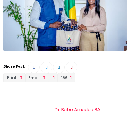
Share Post:
Print :
Email :
156
Le jeudi 12 septembre,
Dr Babo Amadou BA
, Directeur
général du Fonds de Financement de la Formation
Professionnelle et Technique (3FPT), entouré de ses