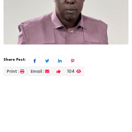
Share Post:
Print :
Email :
104
Le journaliste Doudou Coulibaly a été placé sous
mandat de dépôt pour outrage à un chef d’État
étranger, injures et outrage à une personne exerçant
les prérogatives du chef de l’État. Il est accusé d’avoir
tenu des propos polémiques (« bandit, bandit mo koy
dalal ») en lien avec une photo montrant le président