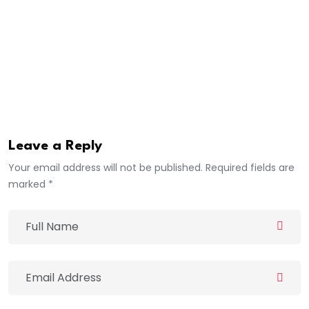
Le ministère de l’Intérieur et de la Sécurité publique
‘’’invite tous les acteurs à l’observation stricte des
engagements pris’’.
Leave a Reply
Your email address will not be published. Required fields are
marked *