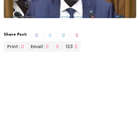
Share Post:
Print :
Email :
123
Dakar, 29 mars (APS) – Le ministre de l’Intérieur et de
la Sécurité publique a décidé de lever la suspension
de la couverture sécuritaire des combats de lutte à
compter du 1er avril, a-t-on appris de source
officielle.
Dans un communiqué dont l’APS a eu connaissance,
samedi, la Police rappelle que le 18 février, ‘’à la suite
de manquements et d’évènements regrettables
survenus lors du combat de lutte entre Franc et Ama