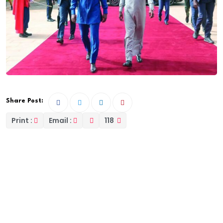
Share Post:
Print :
Email :
118
Vers un remaniement ministériel. Selon Les Échos, qui
cite des sources proches de la Présidence, la
démission annoncée du ministre du Travail, Abass Fall,
élu maire de Dakar, n’en constitue pas la cause
principale, même si son départ devrait faciliter la
mise en œuvre du remaniement.