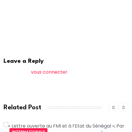
Cette réorganisation était déjà envisagée depuis
plusieurs jours par le tandem Bassirou Diomaye Faye
– Ousmane Sonko, avance la même source.
seneweb
Leave a Reply
Vous devez
vous connecter
pour publier un
commentaire.
Related Post
INTERNATIONALE