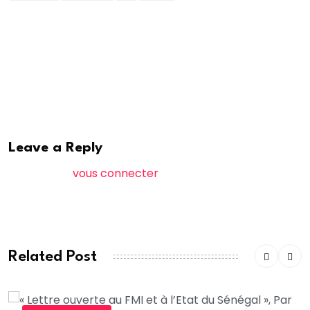
Selon le secrétariat d’état aux Sénégalais de
l’extéieur une mission d’Enrôlement pour carte
nationale d’d’identité séjournera en Turquie du 20
novembre au 10 décembre 2024
Leave a Reply
Vous devez
vous connecter
pour publier un
commentaire.
Related Post