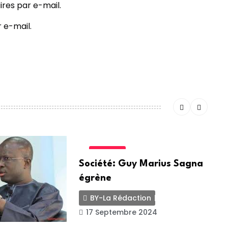
res par e-mail.
 e-mail.
SOCIETE
Société: Guy Marius Sagna
A
égrène
G
BY-La Rédaction
17 Septembre 2024