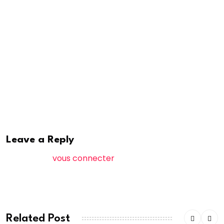
de tout acabit.Cet esprit pacifiste était tellement
reconnu par El Hadj Malick Sy dit Maodo, que ce
dernier aurait confié un jour : “Abdou yombana
Jubool” (il est facile de s’entendre avec lui).Mais
Serigne Abdou Aziz Sy Dabakh était aussi un chantre
du dialogue inter-confrérique et interreligieux.En
2024, le Sénégal a célébré le centenaire de sa
naissance. APS
Leave a Reply
Vous devez
vous connecter
pour publier un
commentaire.
Related Post