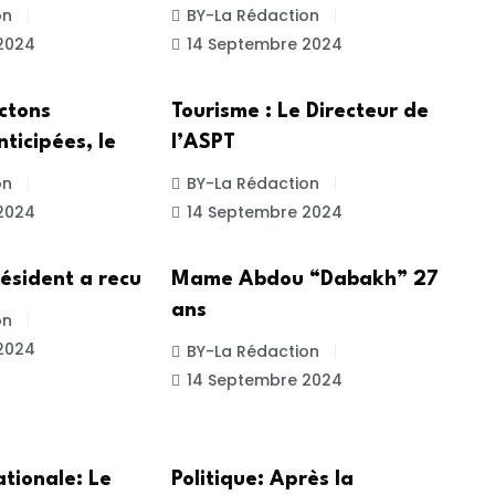
on
BY-La Rédaction
2024
14 Septembre 2024
SOCIETE
ectons
Tourisme : Le Directeur de
nticipées, le
l’ASPT
on
BY-La Rédaction
2024
14 Septembre 2024
UNCATEGORIZED
résident a recu
Mame Abdou “Dabakh” 27
ans
on
2024
BY-La Rédaction
14 Septembre 2024
POLITIQUE
tionale: Le
Politique: Après la