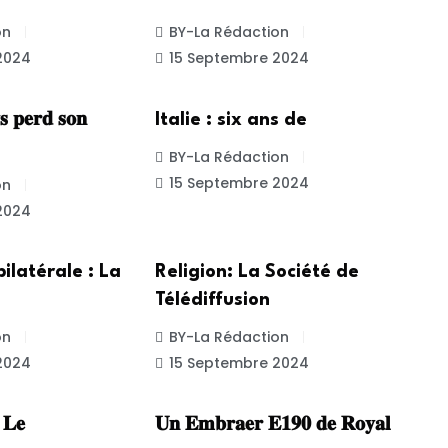
on
BY-La Rédaction
2024
15 Septembre 2024
ALE
INTERNATIONALE
 𝐩𝐞𝐫𝐝 𝐬𝐨𝐧
Italie : six ans de
BY-La Rédaction
15 Septembre 2024
on
2024
ALE
ACTUALITE
ilatérale : La
Religion: La Société de
Télédiffusion
on
BY-La Rédaction
2024
15 Septembre 2024
ED
UNCATEGORIZED
: 𝐋𝐞
𝐔𝐧 𝐄𝐦𝐛𝐫𝐚𝐞𝐫 𝐄𝟏𝟗𝟎 𝐝𝐞 𝐑𝐨𝐲𝐚𝐥