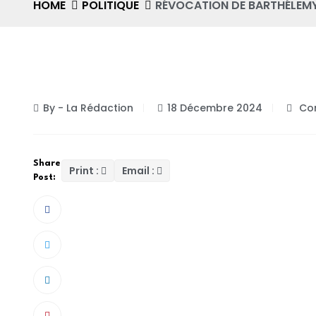
HOME
POLITIQUE
RÉVOCATION DE BARTHÉLEMY
POLITIQUE
By - La Rédaction
18 Décembre 2024
Com
Share
Print :
Email :
Post:
Le Syndicat unique et démocratique des trav
révocation du maire de Dakar, Barthélémy Dias
nouvelles autorités du pays. Pour ces agents 
impact sur le fonctionnement de l’hôtel de v
cru qu’il y aura une rupture avec ce nouveau ré
vengeance contre le maire de Dakar qui faisait