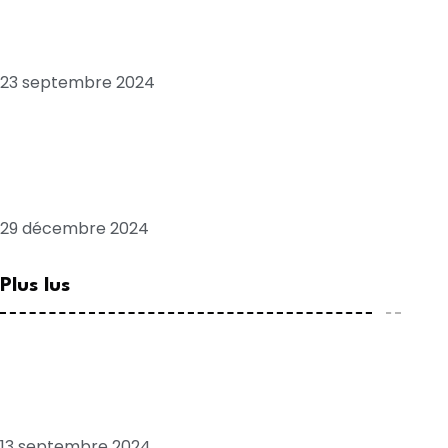
sénégalais Macky SALL, envoyé spécial de
la France
23 septembre 2024
Les envois d’argent des Sénégalais de la
diaspora et leur rôle dans le
développement national
29 décembre 2024
Plus lus
Chronique: Tribord babord, pour plaire à
SONKO
13 septembre 2024