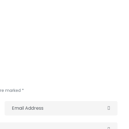
 Et nous, nous n’apprécions pas du tout sa révocation.
 choses comme Barthélémy les maîtrisait. Alors, il ne
sser terminer son mandat ensuite aller aux élections. Et
 mairie et les choses iront aussi de l’avant.
rajectoire, il avait des partenaires et cela va
a mairie”, a indiqué Malick Guéye, secrétaire
 are marked *