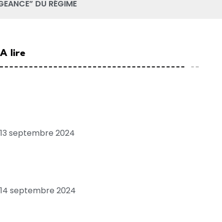
GEANCE” DU RÉGIME
A lire
Chronique: Tribord babord, pour plaire à
SONKO
13 septembre 2024
Economie: Sénégal, “pays en ruine”, quand
le FMI confirme Ousmane SONKO
14 septembre 2024
Les positions troublantes de l’opposant