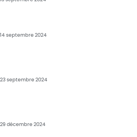
Economie: Sénégal, “pays en ruine”, quand
le FMI confirme Ousmane SONKO
14 septembre 2024
Les positions troublantes de l’opposant
sénégalais Macky SALL, envoyé spécial de
la France
23 septembre 2024
Les envois d’argent des Sénégalais de la
diaspora et leur rôle dans le
développement national
29 décembre 2024