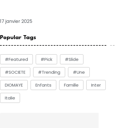
Le président ghanéen John Dramani
Mahama attendu à Dakar cet après-midi
17 janvier 2025
Popular Tags
#Featured
#Pick
#Slide
#SOCIETE
#Trending
#une
DIOMAYE
Enfants
Famille
Inter
Italie