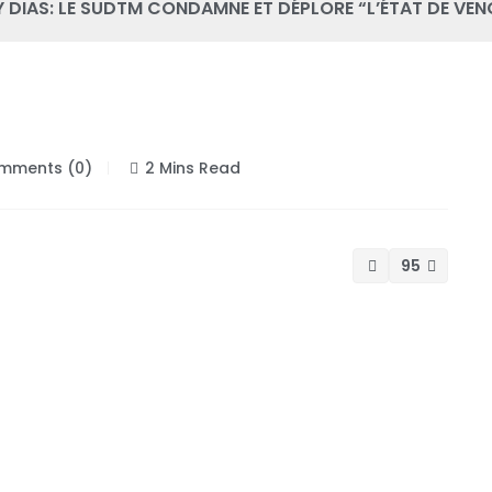
 DIAS: LE SUDTM CONDAMNE ET DÉPLORE “L’ÉTAT DE VEN
ments (0)
2 Mins Read
95
ailleurs municipaux (SUDTM) condamne la
. Il déplore l’état de vengeance qui anime les
municipaux, le départ de Barthélémy Dias aura un
ille. “C’est un peu gauche quand-même, nous avions
gime. Mais, on dirait qu’il y a quelque part une
 réellement un travail extraordinaire à Dakar.