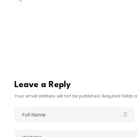
Donc, il maitrisait les choses et il travaillait.
Celui qui viendra ne maitrisera pas du tout les
lui resrait que deux ans, ils auraient dû le lai
le nouveau maire, celui qui gagnera, prendra la
Présentement, Barthélémy était sur une bonne t
certainement impacter le fonctionnement de l
général adjoint du SUDTM.
Leave a Reply
Your email address will not be published. Required fields