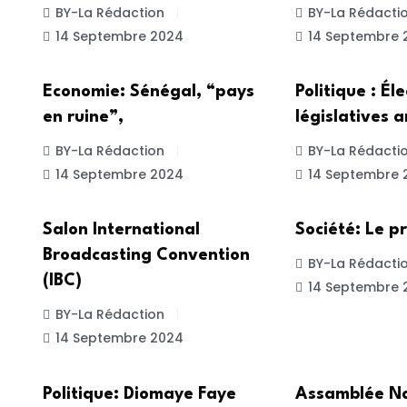
BY-La Rédaction
BY-La Rédacti
14 Septembre 2024
14 Septembre 
ACTUALITE
POLITIQUE
Economie: Sénégal, “pays
Politique : Él
en ruine”,
législatives a
BY-La Rédaction
BY-La Rédacti
14 Septembre 2024
14 Septembre 
ACTUALITE
SOCIETE
Salon International
Société: Le p
Broadcasting Convention
BY-La Rédacti
(IBC)
14 Septembre 
BY-La Rédaction
14 Septembre 2024
ACTUALITE
POLITIQUE
Politique: Diomaye Faye
Assamblée Na