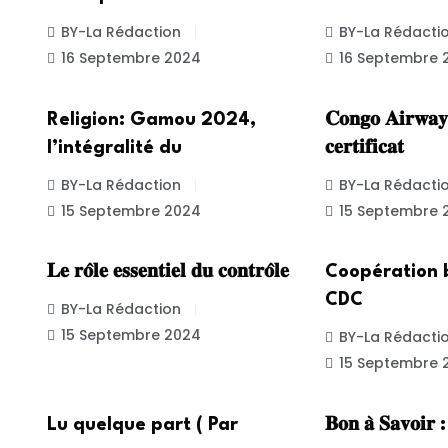
BY-La Rédaction
BY-La Rédacti
16 Septembre 2024
16 Septembre 
ACTUALITE
INTERNATION
Religion: Gamou 2024,
𝐂𝐨𝐧𝐠𝐨 𝐀𝐢𝐫𝐰𝐚𝐲
l’intégralité du
𝐜𝐞𝐫𝐭𝐢𝐟𝐢𝐜𝐚𝐭
BY-La Rédaction
BY-La Rédacti
15 Septembre 2024
15 Septembre 
UNCATEGORIZED
INTERNATION
𝐋𝐞 𝐫𝐨̂𝐥𝐞 𝐞𝐬𝐬𝐞𝐧𝐭𝐢𝐞𝐥 𝐝𝐮 𝐜𝐨𝐧𝐭𝐫𝐨̂𝐥𝐞
Coopération b
CDC
BY-La Rédaction
15 Septembre 2024
BY-La Rédacti
15 Septembre 
POLITIQUE
UNCATEGORIZ
Lu quelque part ( Par
𝐁𝐨𝐧 𝐚̀ 𝐒𝐚𝐯𝐨𝐢𝐫 