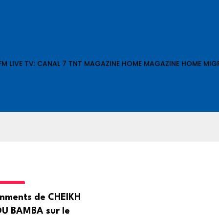
 FM
LIVE TV: CANAL 7 TNT
MAGAZINE HOME
MAGAZINE HOME
MIG
ULTURE
nments de CHEIKH
 BAMBA sur le