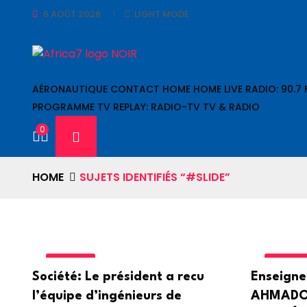
6 AOÛT 2026
LIGHT MODE
AÉRONAUTIQUE
CONTACT
HOME
HOME
LIVE RADIO: 90.7
PROGRAMME TV
REPLAY: RADIO-TV
TV & RADIO
0
HOME
SUJETS IDENTIFIÉS “#SLIDE”
SOCIETE
ART& C
Société: Le président a recu
Enseigne
l’équipe d’ingénieurs de
AHMADOU