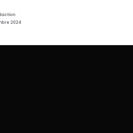
D
daction
mbre 2024