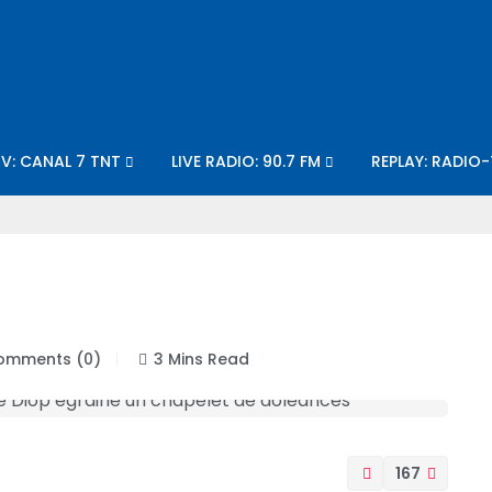
TV: CANAL 7 TNT
LIVE RADIO: 90.7 FM
REPLAY: RADIO
mments (0)
3 Mins Read
167