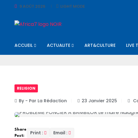
9 AOÛT 2026
LIGHT MODE
ACCUEIL
ACTUALITE
ART&CULTURE
LIVE 
RELIGION
By - Par La Rédaction
23 Janvier 2025
Co
Share
Print :
Email :
Post: