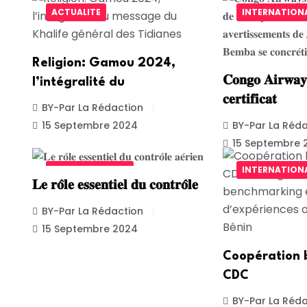
ACTUALITE
INTERNATION
Religion: Gamou 2024,
𝐂𝐨𝐧𝐠𝐨 𝐀𝐢𝐫𝐰𝐚𝐲
l’intégralité du
𝐜𝐞𝐫𝐭𝐢𝐟𝐢𝐜𝐚𝐭
BY-Par La Rédaction
15 Septembre 2024
BY-Par La Réda
15 Septembre 
UNCATEGORIZED
INTERNATION
𝐋𝐞 𝐫𝐨̂𝐥𝐞 𝐞𝐬𝐬𝐞𝐧𝐭𝐢𝐞𝐥 𝐝𝐮 𝐜𝐨𝐧𝐭𝐫𝐨̂𝐥𝐞
BY-Par La Rédaction
15 Septembre 2024
Coopération b
CDC
BY-Par La Réda