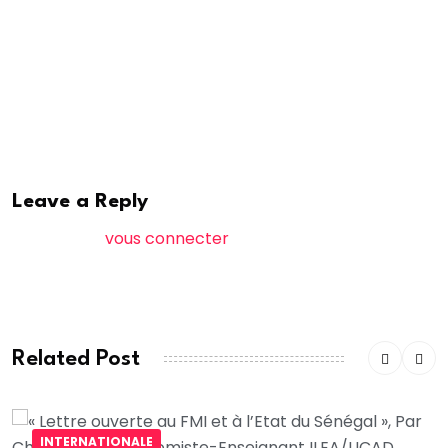
sur la route nationale numéro 2. Un véhicule de
transport a terminé sa course sur un arbre. Le
chauffeur a pris la fuite.
Nalla Diop /Africa7
Leave a Reply
Vous devez
vous connecter
pour publier un
commentaire.
Related Post
INTERNATIONALE