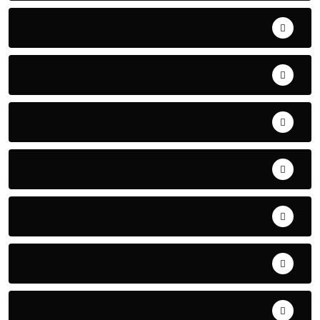
AERONAUTIQUE
ART& CULTURE
BONNE GOUVERNANCE
CHRONIQUE
CONTRIBUTION
COOPERATION
DIASPORA