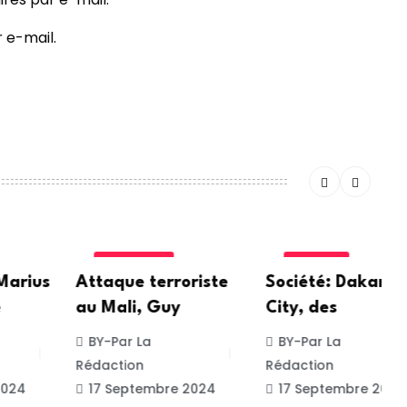
 e-mail.
ACTUALITE
SOCIETE
Attaque terroriste
Société: Dakar New
J
au Mali, Guy
City, des
r
BY-Par La
BY-Par La
Rédaction
Rédaction
R
17 Septembre 2024
17 Septembre 2024