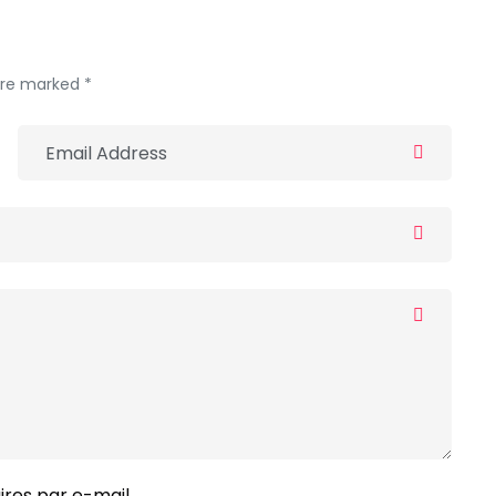
 are marked *
res par e-mail.