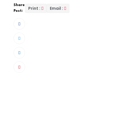
Share
Print :
Email :
Post:
Dakar, 3 jan (APS) – Le leader de la Ligue 1, l’
déplacement à Yoff pour rencontrer Dakar Sa
match comptant pour la dixième journée du c
L’US Gorée rend visite au DSC qui occupe la qua
Vainqueur du derby dakarois face au Jaraaf, lo
enchaîner face à l’une des meilleures équipes
Les Sicapois reviennent d’une victoire devant
insulaires, DSC va se rapprocher du peloton de
L’équipe promue et surprise de ce début de s
de la 10-eme journée.