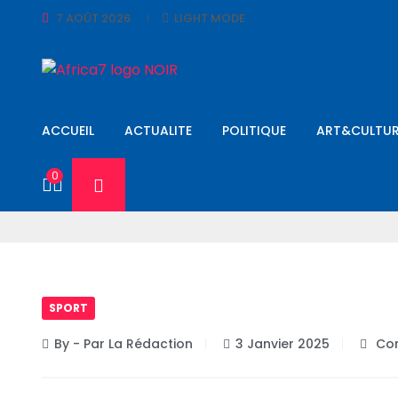
7 AOÛT 2026
LIGHT MODE
ACCUEIL
ACTUALITE
POLITIQUE
ART&CULTUR
0
SPORT
By - Par La Rédaction
3 Janvier 2025
Com