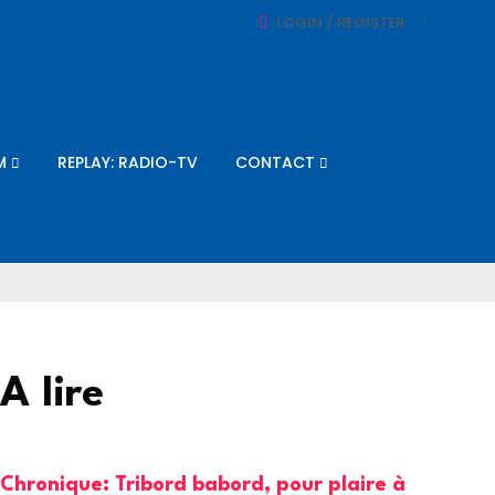
LOGIN / REGISTER
M
REPLAY: RADIO-TV
CONTACT
A lire
Chronique: Tribord babord, pour plaire à