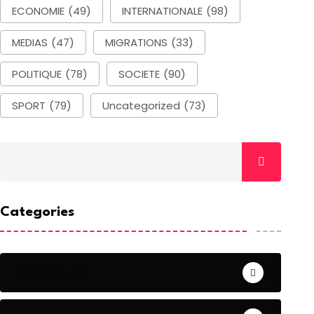
ECONOMIE
(49)
INTERNATIONALE
(98)
MEDIAS
(47)
MIGRATIONS
(33)
POLITIQUE
(78)
SOCIETE
(90)
SPORT
(79)
Uncategorized
(73)
ACTUALITE
ACTUALITE
A
Categories
ustice: Identités et
Aéronautique :
Econ
épartition des
Programme de
Uniq
compensation
Déma
BY-Par La
ACTUALITE
Port
édaction
BY-Par La
17 Septembre 2024
Rédaction
BY-