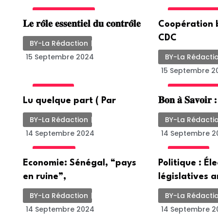
UNCATEGORIZED
INTERNATION
𝐋𝐞 𝐫𝐨̂𝐥𝐞 𝐞𝐬𝐬𝐞𝐧𝐭𝐢𝐞𝐥 𝐝𝐮 𝐜𝐨𝐧𝐭𝐫𝐨̂𝐥𝐞
Coopération b
CDC
BY-La Rédaction
15 Septembre 2024
BY-La Rédacti
15 Septembre 2
POLITIQUE
UNCATEGORIZ
Lu quelque part ( Par
𝐁𝐨𝐧 𝐚̀ 𝐒𝐚𝐯𝐨𝐢𝐫 
BY-La Rédaction
BY-La Rédacti
14 Septembre 2024
14 Septembre 2
ACTUALITE
POLITIQUE
Economie: Sénégal, “pays
Politique : Él
en ruine”,
législatives a
BY-La Rédaction
BY-La Rédacti
14 Septembre 2024
14 Septembre 2