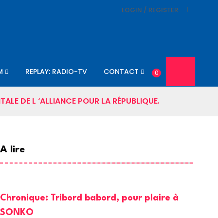
LOGIN / REGISTER
M
REPLAY: RADIO-TV
CONTACT
0
TALE DE L ‘ALLIANCE POUR LA RÉPUBLIQUE.
A lire
Chronique: Tribord babord, pour plaire à
SONKO