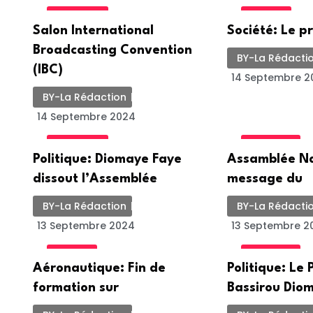
ACTUALITE
SOCIETE
Salon International
Société: Le p
Broadcasting Convention
BY-La Rédacti
(IBC)
14 Septembre 2
BY-La Rédaction
14 Septembre 2024
ACTUALITE
POLITIQUE
Politique: Diomaye Faye
Assamblée Na
dissout l’Assemblée
message du
BY-La Rédaction
BY-La Rédacti
13 Septembre 2024
13 Septembre 2
SOCIETE
POLITIQUE
Aéronautique: Fin de
Politique: Le 
formation sur
Bassirou Dio