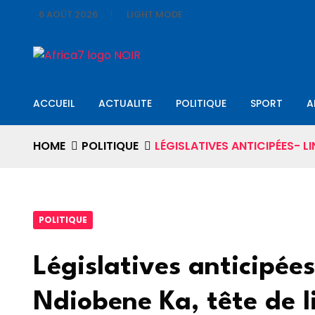
6 AOÛT 2026
LIGHT MODE
ACCUEIL
ACTUALITE
POLITIQUE
SPORT
A
HOME
POLITIQUE
LÉGISLATIVES ANTICIPÉES- L
POLITIQUE
Législatives anticipée
Ndiobene Ka, tête de 