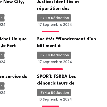
r New City,
Justice: Identités et
répartition des
on
BY-La Rédaction
024
17 Septembre 2024
SOCIETE
ichet Unique
Société: Effondrement d’un
,le Port
bâtiment à
on
BY-La Rédaction
024
17 Septembre 2024
ACTUALITE
 en service du
SPORT: FSKDA Les
dénonciateurs de
on
024
BY-La Rédaction
16 Septembre 2024