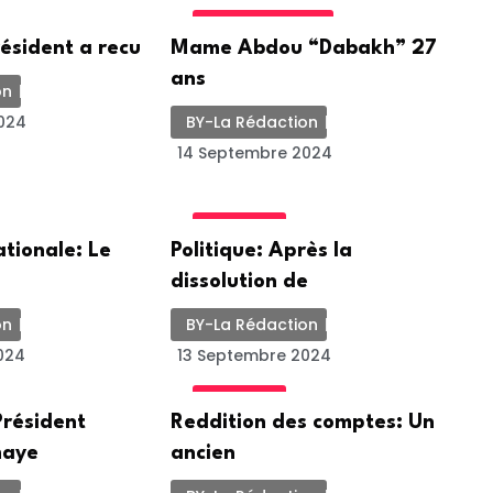
UNCATEGORIZED
résident a recu
Mame Abdou “Dabakh” 27
ans
on
024
BY-La Rédaction
14 Septembre 2024
POLITIQUE
tionale: Le
Politique: Après la
dissolution de
on
BY-La Rédaction
024
13 Septembre 2024
POLITIQUE
Président
Reddition des comptes: Un
maye
ancien