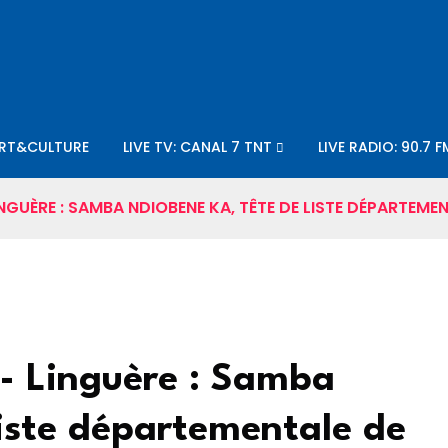
RT&CULTURE
LIVE TV: CANAL 7 TNT
LIVE RADIO: 90.7 F
INGUÈRE : SAMBA NDIOBENE KA, TÊTE DE LISTE DÉPARTEMEN
s- Linguère : Samba
liste départementale de