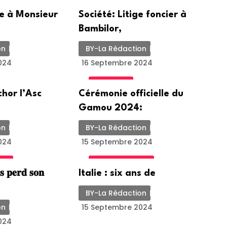
SOCIETE
te à Monsieur
Société: Litige foncier à
Bambilor,
on
BY-La Rédaction
024
16 Septembre 2024
ACTUALITE
chor l’Asc
Cérémonie officielle du
Gamou 2024:
on
BY-La Rédaction
024
15 Septembre 2024
ALE
INTERNATIONALE
 𝐩𝐞𝐫𝐝 𝐬𝐨𝐧
Italie : six ans de
BY-La Rédaction
on
15 Septembre 2024
024