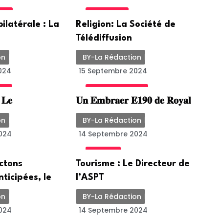
ALE
ACTUALITE
ilatérale : La
Religion: La Société de
Télédiffusion
on
BY-La Rédaction
024
15 Septembre 2024
ED
UNCATEGORIZED
: 𝐋𝐞
𝐔𝐧 𝐄𝐦𝐛𝐫𝐚𝐞𝐫 𝐄𝟏𝟗𝟎 𝐝𝐞 𝐑𝐨𝐲𝐚𝐥
on
BY-La Rédaction
024
14 Septembre 2024
SOCIETE
ectons
Tourisme : Le Directeur de
nticipées, le
l’ASPT
on
BY-La Rédaction
024
14 Septembre 2024