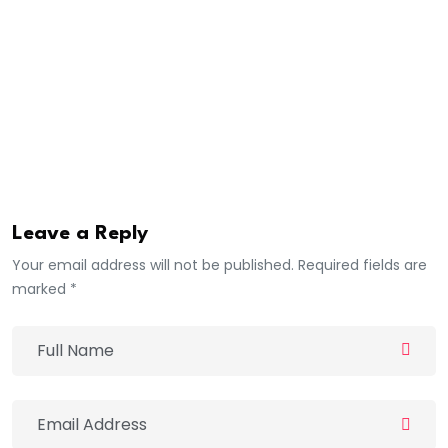
le cadre d’une enquête approfondie sur des activités
suspectes de blanchiment de capitaux.
Avec cette levée effective de son immunité,
Mouhamadou Ngom dit Farba pourra désormais être
convoqué par le procureur pour une audition dans le
cadre de ladite enquête.
Leave a Reply
Your email address will not be published. Required fields are
marked *