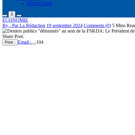
WHATSAPP
0
ECONOMIE
By - Par La Rédaction
19 septembre 2024
Comments (0)
5 Mins Rea
Share Post:
Email :
104
Print :
Le Président de la Ligue Régionale de Karaté de Dakar a remis ce Mer
Bescaye Diop, l’argent récupéré auprès d’un “détourneur repenti” du 
“J’ai montré l’exemple en remettant ce Mercredi 18 septembre 2024 à l
Bureau Exécutif de la Fédération Sénégalaise de Karaté et Disciplines
d’appeler les autres à faire de même: “que chacun et chacune en fasse
rédaction.
Dans sa note, le président de la Ligue Régionale de Karaté de Dakar a
Sénégalais Intègre.
Selon le document rendu public ce 18 Septembre 2024, Bescaye Diop s
“Je suis profondément indigné par les agissements de certains responsab
karatékas pour continuer à refuser la tenue d’une Assemblée Générale E
l’espoir de notre jeunesse et condamnent leur avenir à l’échec. Certain