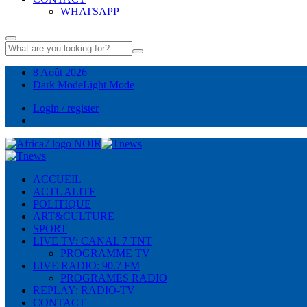
WHATSAPP
8 Août 2026
Dark Mode
Light Mode
Login / register
ACCUEIL
ACTUALITE
POLITIQUE
ART&CULTURE
SPORT
LIVE TV: CANAL 7 TNT
PROGRAMME TV
LIVE RADIO: 90.7 FM
PROGRAMES RADIO
REPLAY: RADIO-TV
CONTACT