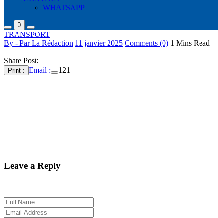
WHATSAPP
0
TRANSPORT
By - Par La Rédaction
11 janvier 2025
Comments (0)
1 Mins Read
Share Post:
Email :
121
Print :
Ziguinchor , 11 jan (APS) – Quatre personnes ont perdu la vie, samed
de source sécuritaire.
« Ce samedi, vers 11 heures , un véhicule de type sept places a percuté
du village de Teubi , a fait quatre morts et quatre blessés graves », a
Elle ajouté que ce choc, a entrainé »la mort sur le coup de trois per
graves ».
Leave a Reply
Your email address will not be published. Required fields are marked 