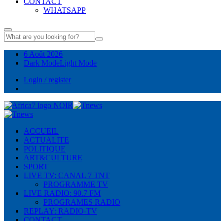
CONTACT
WHATSAPP
6 Août 2026
Dark Mode
Light Mode
Login / register
ACCUEIL
ACTUALITE
POLITIQUE
ART&CULTURE
SPORT
LIVE TV: CANAL 7 TNT
PROGRAMME TV
LIVE RADIO: 90.7 FM
PROGRAMES RADIO
REPLAY: RADIO-TV
CONTACT