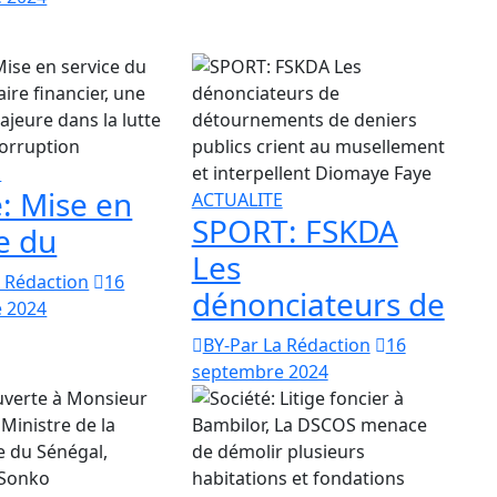
E
e: Mise en
ACTUALITE
SPORT: FSKDA
e du
Les
a Rédaction
16
dénonciateurs de
 2024
BY-Par La Rédaction
16
septembre 2024