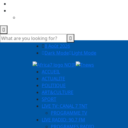
8 Août 2026
Dark Mode
Light Mode
ACCUEIL
ACTUALITE
POLITIQUE
ART&CULTURE
SPORT
LIVE TV: CANAL 7 TNT
PROGRAMME TV
LIVE RADIO: 90.7 FM
PROGRAMES RADIO