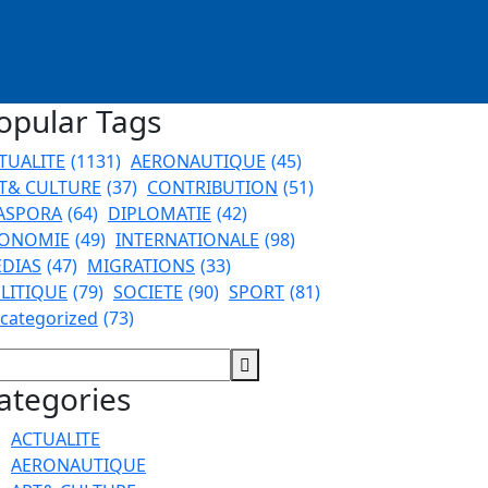
opular Tags
TUALITE
(1131)
AERONAUTIQUE
(45)
T& CULTURE
(37)
CONTRIBUTION
(51)
ASPORA
(64)
DIPLOMATIE
(42)
ONOMIE
(49)
INTERNATIONALE
(98)
DIAS
(47)
MIGRATIONS
(33)
LITIQUE
(79)
SOCIETE
(90)
SPORT
(81)
categorized
(73)
ategories
ACTUALITE
AERONAUTIQUE