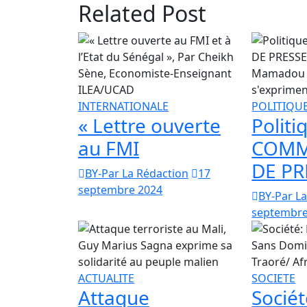
Related Post
INTERNATIONALE
POLITIQU
« Lettre ouverte
Politi
au FMI
COMM
DE PR
BY-Par La Rédaction
17
septembre 2024
BY-Par L
septembre
ACTUALITE
SOCIETE
Attaque
Sociét