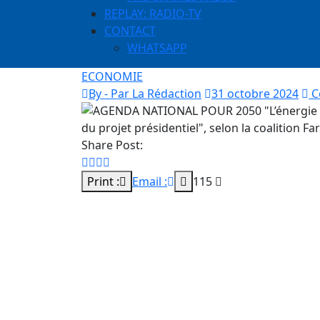
REPLAY: RADIO-TV
CONTACT
WHATSAPP
ECONOMIE
By - Par La Rédaction
31 octobre 2024
C
Share Post:
Print :
Email :
115
“La campagne électorale en vue des élections
officiellement ouverte, le mouvement “Farlu
coalition “Diomaye Président 2024″ et fondé
vigoureusement à donner une très large maj
rappelle “qu’il est urgent de donner les moy
fixés dans l’agenda national de transformati
morte”.