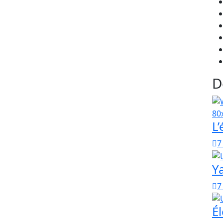
”, des réformes dans le domaine énergétique aussi
t être urgemment engagées. “Le Sénégal doit
rgétique et s’engager avec détermination dans la
 d’une condition essentielle à l’augmentation du
citoyens et de la compétitivité de notre économie”,
D
arades estiment que la protection sociale “est dans
us devons construire un vrai filet social pour sortir
 fait-il savoir.
L’
s une démocratie comme la nôtre, la période de la
important au cours duquel les projets politiques en
7
t critiqués. “Pour “Farlu Jotna – Forces vives du
at de garantir à chaque citoyenne et citoyen de notre
Y
, indique le document. A.S
7
Él
 commentaire.