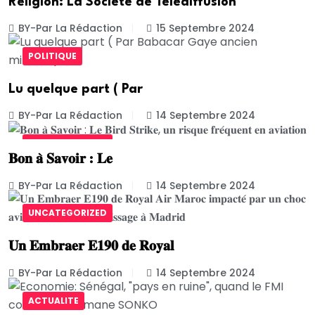
Religion: La Société de Télédiffusion
BY-Par La Rédaction
15 Septembre 2024
POLITIQUE
Lu quelque part ( Par
BY-Par La Rédaction
14 Septembre 2024
UNCATEGORIZED
𝐁𝐨𝐧 𝐚̀ 𝐒𝐚𝐯𝐨𝐢𝐫 : 𝐋𝐞
BY-Par La Rédaction
14 Septembre 2024
UNCATEGORIZED
𝐔𝐧 𝐄𝐦𝐛𝐫𝐚𝐞𝐫 𝐄𝟏𝟗𝟎 𝐝𝐞 𝐑𝐨𝐲𝐚𝐥
BY-Par La Rédaction
14 Septembre 2024
ACTUALITE