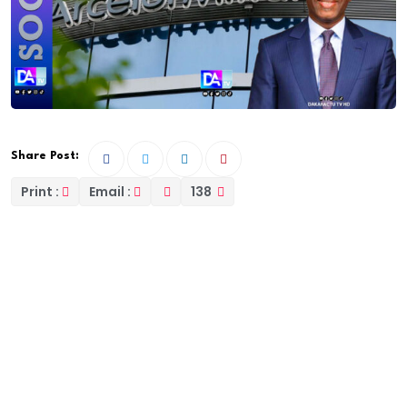
Share Post:
Print :
Email :
138
Dans les couloirs feutrés du Palais de Justice de
Dakar, une audition discrète s’est tenue loin des
caméras et des regards indiscrets. Selon les
révélations du quotidien Libération, l’ancien ministre
délégué chargé du Budget, Birima Mangara, a été
entendu le 21 août dernier par le doyen des juges dans
le cadre de l’explosive affaire Arcelor Mittal.