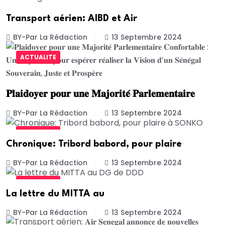
Transport aérien: AIBD et Air
BY-Par La Rédaction
13 Septembre 2024
ACTUALITE
𝐏𝐥𝐚𝐢𝐝𝐨𝐲𝐞𝐫 𝐩𝐨𝐮𝐫 𝐮𝐧𝐞 𝐌𝐚𝐣𝐨𝐫𝐢𝐭𝐞́ 𝐏𝐚𝐫𝐥𝐞𝐦𝐞𝐧𝐭𝐚𝐢𝐫𝐞
BY-Par La Rédaction
13 Septembre 2024
ACTUALITE
Chronique: Tribord babord, pour plaire
BY-Par La Rédaction
13 Septembre 2024
ACTUALITE
La lettre du MITTA au
BY-Par La Rédaction
13 Septembre 2024