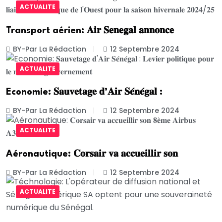
ACTUALITE
Transport aérien: 𝐀𝐢𝐫 𝐒𝐞𝐧𝐞𝐠𝐚𝐥 𝐚𝐧𝐧𝐨𝐧𝐜𝐞
BY-Par La Rédaction
12 Septembre 2024
ACTUALITE
Economie: 𝐒𝐚𝐮𝐯𝐞𝐭𝐚𝐠𝐞 𝐝’𝐀𝐢𝐫 𝐒𝐞́𝐧𝐞́𝐠𝐚𝐥 :
BY-Par La Rédaction
12 Septembre 2024
ACTUALITE
Aéronautique: 𝐂𝐨𝐫𝐬𝐚𝐢𝐫 𝐯𝐚 𝐚𝐜𝐜𝐮𝐞𝐢𝐥𝐥𝐢𝐫 𝐬𝐨𝐧
BY-Par La Rédaction
12 Septembre 2024
ACTUALITE