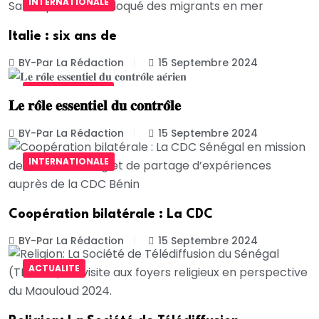
INTERNATIONALE
Italie : six ans de
BY-Par La Rédaction
15 Septembre 2024
UNCATEGORIZED
𝐋𝐞 𝐫𝐨̂𝐥𝐞 𝐞𝐬𝐬𝐞𝐧𝐭𝐢𝐞𝐥 𝐝𝐮 𝐜𝐨𝐧𝐭𝐫𝐨̂𝐥𝐞
BY-Par La Rédaction
15 Septembre 2024
INTERNATIONALE
Coopération bilatérale : La CDC
BY-Par La Rédaction
15 Septembre 2024
ACTUALITE