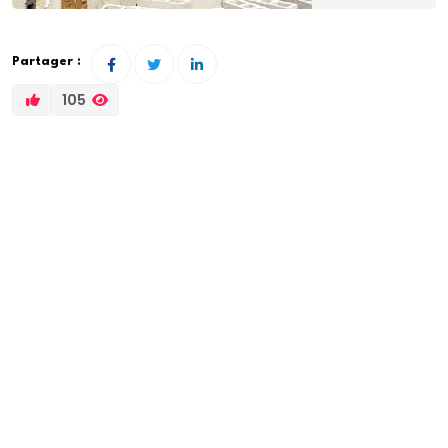
Partager :
105
Les membres de la Fédération des collectifs de
Bambilor et Diander unissent leurs forces pour
mettre un terme aux spoliations foncières dans la
zone des Niayes. Selon eux, ces pratiques malsaines
ont fini de plonger plusieurs familles dans le désarroi.
Raison pour laquelle, ils sollicitent des autorités
l’annulation des baux que l’ancien régime avait
octroyés à des promoteurs immobiliers ainsi qu’à des
hommes d’affaires.
“Nous demandons l’annulation des baux 19-75 et les
pôles urbains, Déni Birame Ndaw, Lac Rose, Diacksao,