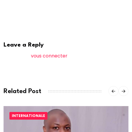
l’annonce de la commission nationale d’observation
du croissant lunaire pour célébrer la Korité.
Moussa NDAW/ Ziguinchor
Leave a Reply
Vous devez
vous connecter
pour publier un
commentaire.
Related Post
INTERNATIONALE