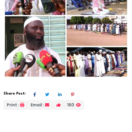
Share Post:
Print :
Email :
160
A Ziguinchor, une partie de la communauté
musulmane a célébré Eid el Fitr communément