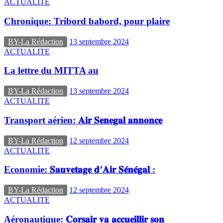
ACTUALITE
Chronique: Tribord babord, pour plaire
BY-La Rédaction
13 septembre 2024
ACTUALITE
La lettre du MITTA au
BY-La Rédaction
13 septembre 2024
ACTUALITE
Transport aérien: 𝐀𝐢𝐫 𝐒𝐞𝐧𝐞𝐠𝐚𝐥 𝐚𝐧𝐧𝐨𝐧𝐜𝐞
BY-La Rédaction
12 septembre 2024
ACTUALITE
Economie: 𝐒𝐚𝐮𝐯𝐞𝐭𝐚𝐠𝐞 𝐝’𝐀𝐢𝐫 𝐒𝐞́𝐧𝐞́𝐠𝐚𝐥 :
BY-La Rédaction
12 septembre 2024
ACTUALITE
Aéronautique: 𝐂𝐨𝐫𝐬𝐚𝐢𝐫 𝐯𝐚 𝐚𝐜𝐜𝐮𝐞𝐢𝐥𝐥𝐢𝐫 𝐬𝐨𝐧