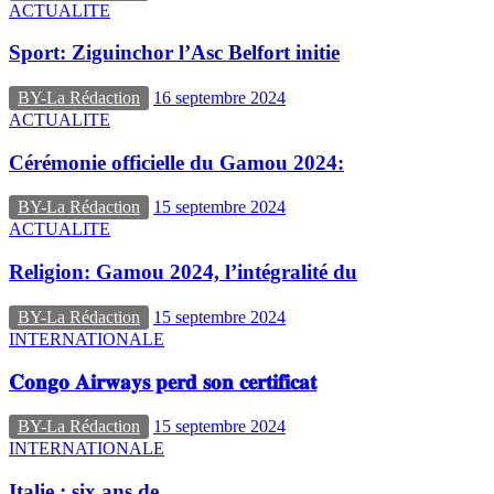
ACTUALITE
Sport: Ziguinchor l’Asc Belfort initie
BY-La Rédaction
16 septembre 2024
ACTUALITE
Cérémonie officielle du Gamou 2024:
BY-La Rédaction
15 septembre 2024
ACTUALITE
Religion: Gamou 2024, l’intégralité du
BY-La Rédaction
15 septembre 2024
INTERNATIONALE
𝐂𝐨𝐧𝐠𝐨 𝐀𝐢𝐫𝐰𝐚𝐲𝐬 𝐩𝐞𝐫𝐝 𝐬𝐨𝐧 𝐜𝐞𝐫𝐭𝐢𝐟𝐢𝐜𝐚𝐭
BY-La Rédaction
15 septembre 2024
INTERNATIONALE
Italie : six ans de