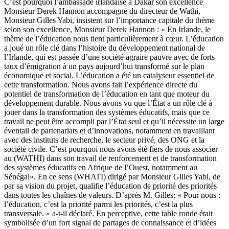
C’est pourquoi l’ambassade irlandaise à Dakar son excellence
Monsieur Derek Hannon accompagné du directeur de Wathi,
Monsieur Gilles Yabi, insistent sur l’importance capitale du thème
selon son excellence, Monsieur Derek Hannon : « En Irlande, le
thème de l’éducation nous tient particulièrement à cœur. L’éducation
a joué un rôle clé dans l’histoire du développement national de
l’Irlande, qui est passée d’une société agraire pauvre avec de forts
taux d’émigration à un pays aujourd’hui transformé sur le plan
économique et social. L’éducation a été un catalyseur essentiel de
cette transformation. Nous avons fait l’expérience directe du
potentiel de transformation de l’éducation en tant que moteur du
développement durable. Nous avons vu que l’État a un rôle clé à
jouer dans la transformation des systèmes éducatifs, mais que ce
travail ne peut être accompli par l’État seul et qu’il nécessite un large
éventail de partenariats et d’innovations, notamment en travaillant
avec des instituts de recherche, le secteur privé, des ONG et la
société civile. C’est pourquoi nous avons été fiers de nous associer
au (WATHI) dans son travail de renforcement et de transformation
des systèmes éducatifs en Afrique de l’Ouest, notamment au
Sénégal». En ce sens (WHATI) dirigé par Monsieur Gilles Yabi, de
par sa vision du projet, qualifie l’éducation de priorité des priorités
dans toutes les chaînes de valeurs. D’après M. Gilles: « Pour nous :
l’éducation, c’est la priorité parmi les priorités, c’est la plus
transversale. » a-t-il déclaré. En perceptive, cette table ronde était
symbolisée d’un fort signal de partages de connaissance et d’idées