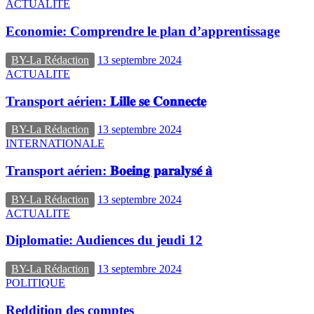
ACTUALITE
Economie: Comprendre le plan d’apprentissage
BY-La Rédaction
13 septembre 2024
ACTUALITE
Transport aérien: 𝐋𝐢𝐥𝐥𝐞 𝐬𝐞 𝐂𝐨𝐧𝐧𝐞𝐜𝐭𝐞
BY-La Rédaction
13 septembre 2024
INTERNATIONALE
Transport aérien: 𝐁𝐨𝐞𝐢𝐧𝐠 𝐩𝐚𝐫𝐚𝐥𝐲𝐬𝐞́ 𝐚̀
BY-La Rédaction
13 septembre 2024
ACTUALITE
Diplomatie: Audiences du jeudi 12
BY-La Rédaction
13 septembre 2024
POLITIQUE
Reddition des comptes