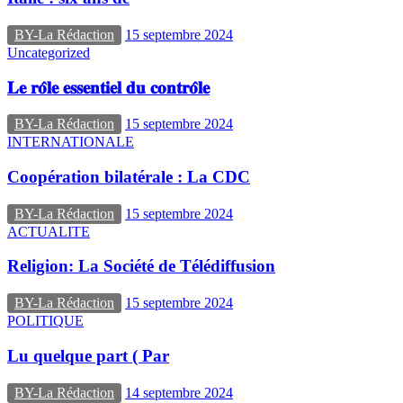
BY-La Rédaction
15 septembre 2024
Uncategorized
𝐋𝐞 𝐫𝐨̂𝐥𝐞 𝐞𝐬𝐬𝐞𝐧𝐭𝐢𝐞𝐥 𝐝𝐮 𝐜𝐨𝐧𝐭𝐫𝐨̂𝐥𝐞
BY-La Rédaction
15 septembre 2024
INTERNATIONALE
Coopération bilatérale : La CDC
BY-La Rédaction
15 septembre 2024
ACTUALITE
Religion: La Société de Télédiffusion
BY-La Rédaction
15 septembre 2024
POLITIQUE
Lu quelque part ( Par
BY-La Rédaction
14 septembre 2024