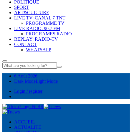
POLITIQUE
SPORT
ART&CULTURE
LIVE TV: CANAL 7 TNT
PROGRAMME TV
LIVE RADIO: 90.7 FM
PROGRAMES RADIO
REPLAY: RADIO-TV
CONTACT
WHATSAPP
6 Août 2026
Dark Mode
Light Mode
Login / register
ACCUEIL
ACTUALITE