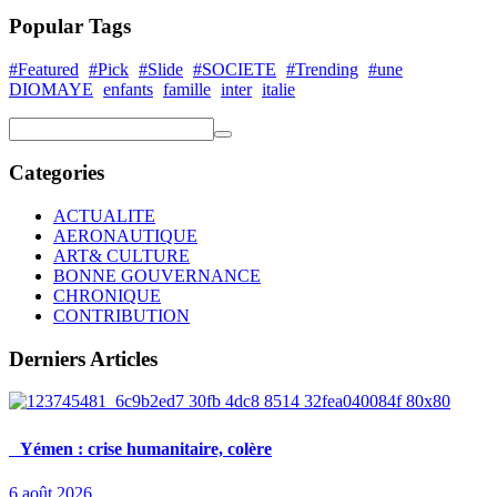
Popular Tags
#Featured
#Pick
#Slide
#SOCIETE
#Trending
#une
DIOMAYE
enfants
famille
inter
italie
Categories
ACTUALITE
AERONAUTIQUE
ART& CULTURE
BONNE GOUVERNANCE
CHRONIQUE
CONTRIBUTION
Derniers Articles
Yémen : crise humanitaire, colère
6 août 2026