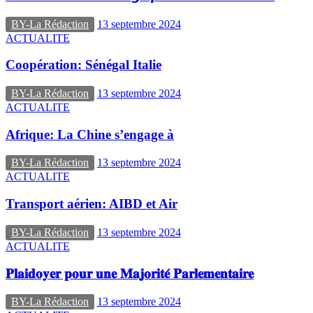
BY-La Rédaction
13 septembre 2024
ACTUALITE
Coopération: Sénégal Italie
BY-La Rédaction
13 septembre 2024
ACTUALITE
Afrique: La Chine s’engage à
BY-La Rédaction
13 septembre 2024
ACTUALITE
Transport aérien: AIBD et Air
BY-La Rédaction
13 septembre 2024
ACTUALITE
𝐏𝐥𝐚𝐢𝐝𝐨𝐲𝐞𝐫 𝐩𝐨𝐮𝐫 𝐮𝐧𝐞 𝐌𝐚𝐣𝐨𝐫𝐢𝐭𝐞́ 𝐏𝐚𝐫𝐥𝐞𝐦𝐞𝐧𝐭𝐚𝐢𝐫𝐞
BY-La Rédaction
13 septembre 2024