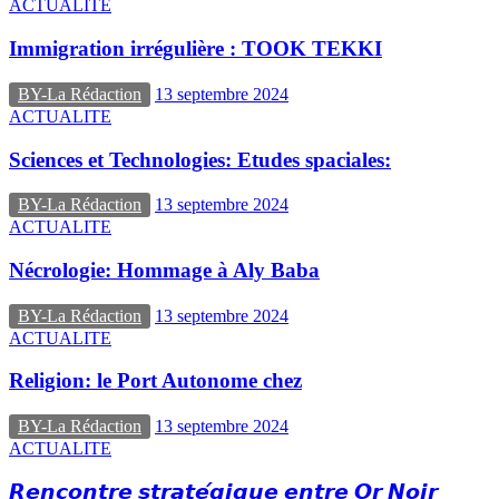
ACTUALITE
Immigration irrégulière : TOOK TEKKI
BY-La Rédaction
13 septembre 2024
ACTUALITE
Sciences et Technologies: Etudes spaciales:
BY-La Rédaction
13 septembre 2024
ACTUALITE
Nécrologie: Hommage à Aly Baba
BY-La Rédaction
13 septembre 2024
ACTUALITE
Religion: le Port Autonome chez
BY-La Rédaction
13 septembre 2024
ACTUALITE
𝙍𝙚𝙣𝙘𝙤𝙣𝙩𝙧𝙚 𝙨𝙩𝙧𝙖𝙩𝙚́𝙜𝙞𝙦𝙪𝙚 𝙚𝙣𝙩𝙧𝙚 𝙊𝙧 𝙉𝙤𝙞𝙧