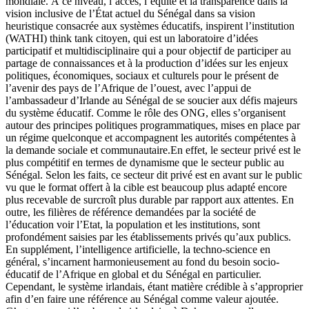
mondiale. À ce niveau, l’accès, l’équité et la transparence dans la
vision inclusive de l’État actuel du Sénégal dans sa vision
heuristique consacrée aux systèmes éducatifs, inspirent l’institution
(WATHI) think tank citoyen, qui est un laboratoire d’idées
participatif et multidisciplinaire qui a pour objectif de participer au
partage de connaissances et à la production d’idées sur les enjeux
politiques, économiques, sociaux et culturels pour le présent de
l’avenir des pays de l’Afrique de l’ouest, avec l’appui de
l’ambassadeur d’Irlande au Sénégal de se soucier aux défis majeurs
du système éducatif. Comme le rôle des ONG, elles s’organisent
autour des principes politiques programmatiques, mises en place par
un régime quelconque et accompagnent les autorités compétentes à
la demande sociale et communautaire.En effet, le secteur privé est le
plus compétitif en termes de dynamisme que le secteur public au
Sénégal. Selon les faits, ce secteur dit privé est en avant sur le public
vu que le format offert à la cible est beaucoup plus adapté encore
plus recevable de surcroît plus durable par rapport aux attentes. En
outre, les filières de référence demandées par la société de
l’éducation voir l’Etat, la population et les institutions, sont
profondément saisies par les établissements privés qu’aux publics.
En supplément, l’intelligence artificielle, la techno-science en
général, s’incarnent harmonieusement au fond du besoin socio-
éducatif de l’Afrique en global et du Sénégal en particulier.
Cependant, le système irlandais, étant matière crédible à s’approprier
afin d’en faire une référence au Sénégal comme valeur ajoutée.