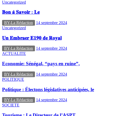
Uncategorized
𝐁𝐨𝐧 𝐚̀ 𝐒𝐚𝐯𝐨𝐢𝐫 : 𝐋𝐞
BY-La Rédaction
14 septembre 2024
Uncategorized
𝐔𝐧 𝐄𝐦𝐛𝐫𝐚𝐞𝐫 𝐄𝟏𝟗𝟎 𝐝𝐞 𝐑𝐨𝐲𝐚𝐥
BY-La Rédaction
14 septembre 2024
ACTUALITE
Economie: Sénégal, “pays en ruine”,
BY-La Rédaction
14 septembre 2024
POLITIQUE
Politique : Électons législatives anticipées, le
BY-La Rédaction
14 septembre 2024
SOCIETE
Tourisme : Le Directeur de l’ASPT