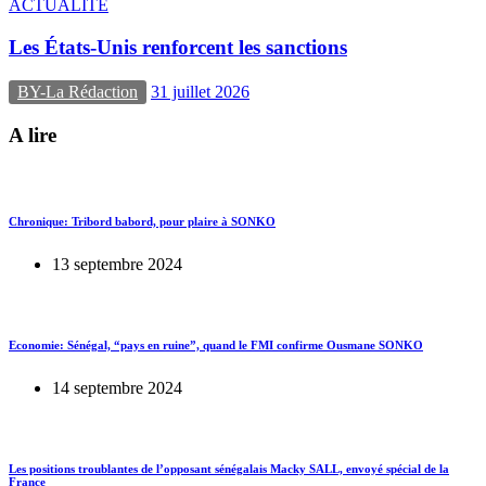
ACTUALITE
Les États-Unis renforcent les sanctions
BY-La Rédaction
31 juillet 2026
A lire
Chronique: Tribord babord, pour plaire à SONKO
13 septembre 2024
Economie: Sénégal, “pays en ruine”, quand le FMI confirme Ousmane SONKO
14 septembre 2024
Les positions troublantes de l’opposant sénégalais Macky SALL, envoyé spécial de la
France