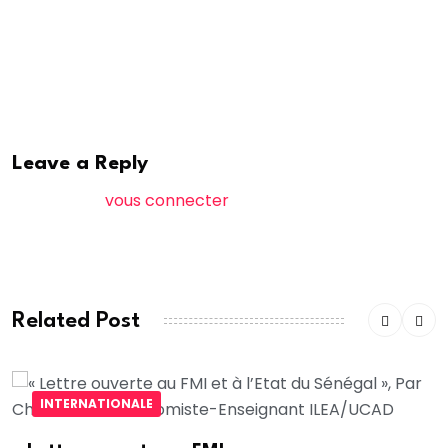
Fall a su convaincre des conseillers pour recueillir, au
final, 49 votes.
seneweb
Leave a Reply
Vous devez
vous connecter
pour publier un
commentaire.
Related Post
INTERNATIONALE