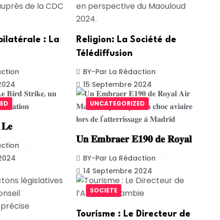
ilatérale : La
Religion: La Société de
Télédiffusion
ction
BY-Par La Rédaction
2024
15 Septembre 2024
ED
UNCATEGORIZED
: 𝐋𝐞
𝐔𝐧 𝐄𝐦𝐛𝐫𝐚𝐞𝐫 𝐄𝟏𝟗𝟎 𝐝𝐞 𝐑𝐨𝐲𝐚𝐥
ction
2024
BY-Par La Rédaction
14 Septembre 2024
SOCIETE
Tourisme : Le Directeur de