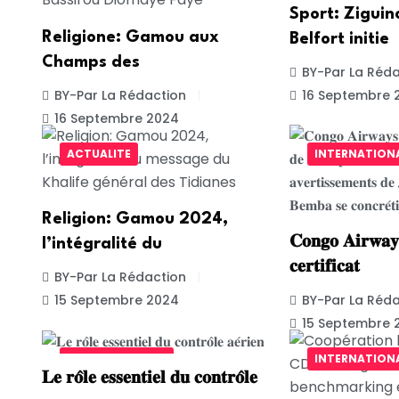
Sport: Ziguin
Religione: Gamou aux
Belfort initie
Champs des
BY-Par La Réda
BY-Par La Rédaction
16 Septembre 
16 Septembre 2024
ACTUALITE
INTERNATION
Religion: Gamou 2024,
𝐂𝐨𝐧𝐠𝐨 𝐀𝐢𝐫𝐰𝐚𝐲
l’intégralité du
𝐜𝐞𝐫𝐭𝐢𝐟𝐢𝐜𝐚𝐭
BY-Par La Rédaction
15 Septembre 2024
BY-Par La Réda
15 Septembre 
UNCATEGORIZED
INTERNATION
𝐋𝐞 𝐫𝐨̂𝐥𝐞 𝐞𝐬𝐬𝐞𝐧𝐭𝐢𝐞𝐥 𝐝𝐮 𝐜𝐨𝐧𝐭𝐫𝐨̂𝐥𝐞