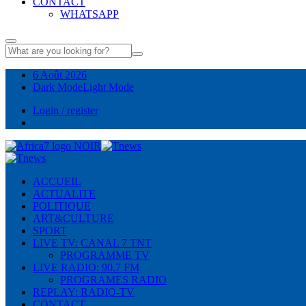
CONTACT
WHATSAPP
6 Août 2026
Dark Mode
Light Mode
Login / register
ACCUEIL
ACTUALITE
POLITIQUE
ART&CULTURE
SPORT
LIVE TV: CANAL 7 TNT
PROGRAMME TV
LIVE RADIO: 90.7 FM
PROGRAMES RADIO
REPLAY: RADIO-TV
CONTACT