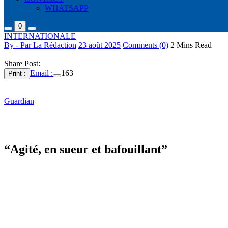
WHATSAPP
0
INTERNATIONALE
By - Par La Rédaction
23 août 2025
Comments (0)
2 Mins Read
Share Post:
Email :
163
Print :
Un steward un peu trop détendu. Haden Pentecost a été retrouvé “sous 
Guardian
.
Devant le tribunal d’Uxbridge, près de Londres ce vendredi 22 août, le
condamné ultérieurement, précise l’article.
“Agité, en sueur et bafouillant”
Lors de ce vol dont la date n’est pas précisée, Haden Pentecost a été d
contrôles de sécurité avant le décollage.
Le steward s’est ensuite plaint de crampes d’estomac et a expliqué qu’
Une hôtesse l’a finalement retrouvé nu et inconscient et l’a habillé pour