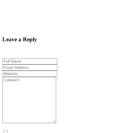
“Il avait les pupilles dilatées, un rythme cardiaque élevé et devait être
“Un test sanguin a révélé plus tard que Pentecost avait de la métham
compagnie British Airways.
BFMTV
Leave a Reply
Your email address will not be published. Required fields are marked 
Prévenez-moi de tous les nouveaux commentaires par e-mail.