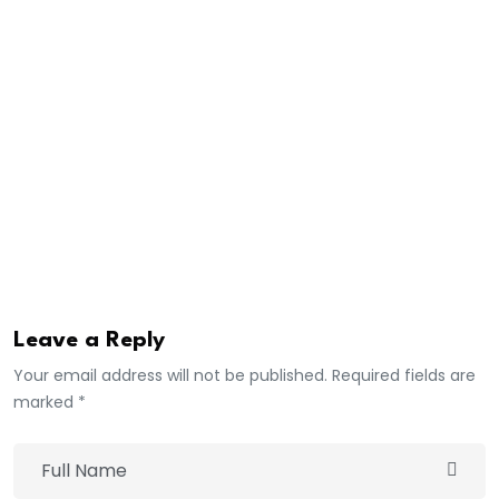
rapidement éclaté, rappelant les tensions
récurrentes qui secouent l’UCAD depuis hier.
Les étudiants dénoncent des retards devenus, selon
eux, “insoutenables”, obligeant certains à faire face à
des difficultés financières aiguës. Ils exigent un
paiement immédiat .
dakaractu
Leave a Reply
Your email address will not be published. Required fields are
marked *