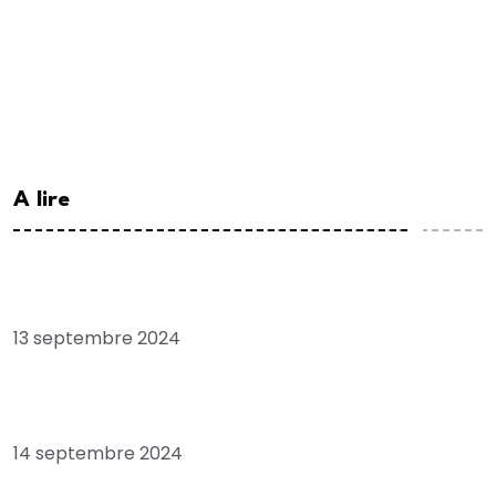
A lire
Chronique: Tribord babord, pour plaire à SONKO
13 septembre 2024
Economie: Sénégal, “pays en ruine”, quand le FMI
confirme Ousmane SONKO
14 septembre 2024