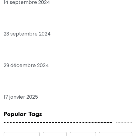
14 septembre 2024
Les positions troublantes de l’opposant sénégalais
Macky SALL, envoyé spécial de la France
23 septembre 2024
Les envois d’argent des Sénégalais de la diaspora et
leur rôle dans le développement national
29 décembre 2024
Le président ghanéen John Dramani Mahama attendu à
Dakar cet après-midi
17 janvier 2025
Popular Tags