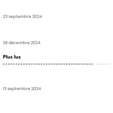
Les positions troublantes de l’opposant sénégalais
Macky SALL, envoyé spécial de la France
23 septembre 2024
Les envois d’argent des Sénégalais de la diaspora et
leur rôle dans le développement national
29 décembre 2024
Plus lus
Chronique: Tribord babord, pour plaire à SONKO
13 septembre 2024
Economie: Sénégal, “pays en ruine”, quand le FMI
confirme Ousmane SONKO