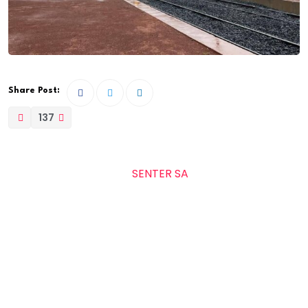
Share Post:
137
La Société Nationale de Gestion du Patrimoine du
Train Express Régional
SENTER SA
à travers sa
direction des infrastructures, a effectué une visite du
tronçon « Diamniadio – Aéroport international Blaise
Diagne » dans le cadre du suivi des jalons de sécurité
de la phase 2 du projet TER. Cette inspection vise à
s’enquérir de l’avancement des travaux et de leur
conformité aux normes de sécurité.