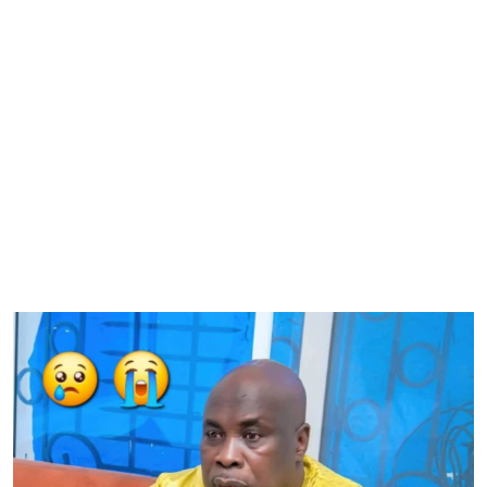
à Touba, capitale du mouridisme où il sera enterré ce
mardi après la prière de Takoussane.
Le groupe Solo Médias présente ses condoléances
émues au khalife général Serigne Mountakha Bachir
Mbacké, à sa fratrie éplorée et à toute la
communauté mouride
Qu’Allah l’accueille dans son paradis céleste au
même titre que toute la Oumah Islamique !