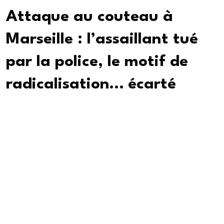
Attaque au couteau à
Marseille : l’assaillant tué
par la police, le motif de
radicalisation… écarté
Le suspect venait d’être expulsé d’un hôtel avant
d’en attaquer le gérant, précise le procureur ce
mardi 2 septembre. Le bilan provisoire est de cinq
blessés, le Parquet national antiterroriste ne se
saisira pas de l’affaire.
Le snack Istanbul City a couché au sol ses parasols
noirs pour faire barrage, une tente blanche montée
par la police masque le reste de la terrasse donnant