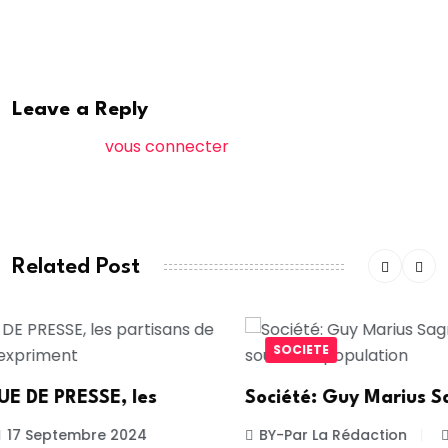
A. Saleh.Africa7
Leave a Reply
Vous devez
vous connecter
pour publier un
commentaire.
Related Post
SOCIETE
Société: Guy Marius Sagna égrène
BY-Par La Rédaction
17 Septembre 2024