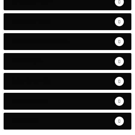
AERONAUTIQUE
ART& CULTURE
BONNE GOUVERNANCE
CHRONIQUE
CONTRIBUTION
COOPERATION
DIASPORA