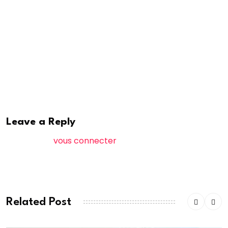
appel : « votre vie a une valeur inestimable. Vous avez
un rôle central à jouer dans l’avenir de notre pays.
Nous sommes résolus à vous offrir des opportunités
réelles et dignes, ici, chez vous, pour que plus jamais
cette mer ne devienne un cimetière pour nos
enfants. »
Leave a Reply
Vous devez
vous connecter
pour publier un
commentaire.
Related Post