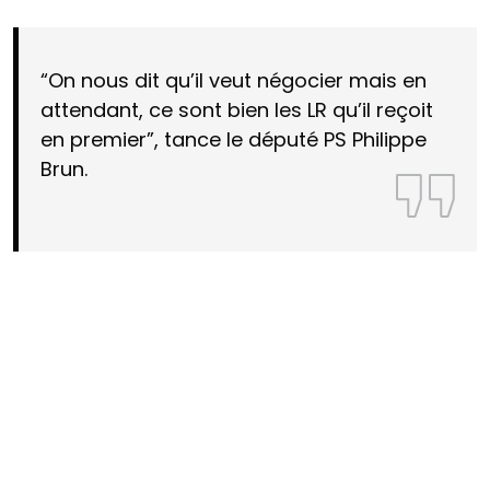
“On nous dit qu’il veut négocier mais en
attendant, ce sont bien les LR qu’il reçoit
en premier”, tance le député PS Philippe
Brun.
À priori, l’ensemble de la gauche sera invitée en
début de semaine prochaine à Matignon. Sur le
papier, on imagine cependant mal des figures très
identifiées des écologistes ou des socialistes franchir
le Rubicon pour rejoindre Sébastien Lecornu.
D’autant plus que plusieurs visages du gouvernement