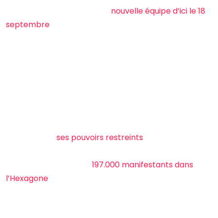
pour volonté de boucler sa
nouvelle équipe d’ici le 18
septembre
, date qu’ont choisi les syndicats pour leur
première mobilisation depuis la rentrée.
Avec des ministres démissionnaires comme c’est
actuellement le cas, impossible de faire recevoir par
exemple les syndicats par l’actuelle ministre du
Travail Astrid Panosyan-Bouvet.
Quant au maintien de l’ordre, le locataire de la place
Beauvau voit
ses pouvoirs restreints
. En cas
d’échauffourées liées aux suites du mouvement du 10
septembre qui a réuni
197.000 manifestants dans
l’Hexagone
ce mercredi soir, la situation pourrait vite
devenir inconfortable.
“Si je devais miser sur un moment, je pense qu’on sera