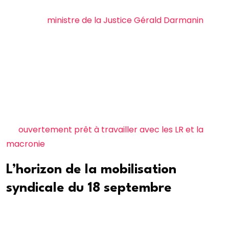
ont déjà annoncé leur intention de rester en poste à
l’instar du
ministre de la Justice Gérald Darmanin
. Le
maintien de Rachida Dati à la Culture ou encore de
Bruno Retailleau à l’Intérieur semble également très
bien engagé.
Bref, le casting a tout d’un repoussoir pour des élus de
gauche. Pour l’instant, seul le député européen et
patron de Place publique Raphaël Glucksmann s’est
dit
ouvertement prêt à travailler avec les LR et la
macronie
en cas de pacte de non-censure.
L’horizon de la mobilisation
syndicale du 18 septembre
Élargissement ou non du socle commun au
gouvernement, Sébastien Lecornu pourrait bien avoir