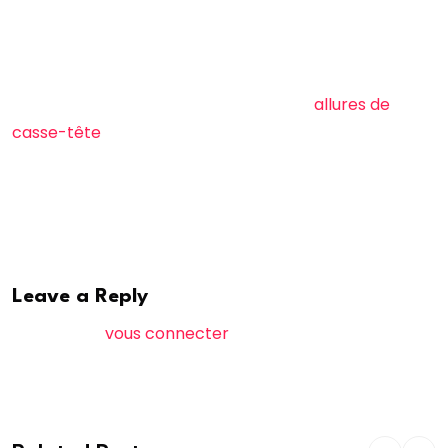
fixé sur le nouveau gouvernement au maximum d’ici la
fin de la semaine prochaine”, tranche un conseiller
ministériel. En décembre dernier, François Bayrou, lui
aussi face à une situation politique aux
allures de
casse-tête
, avait mis dix jours à nommer son équipe
ministérielle.
Bfmtv
Leave a Reply
Vous devez
vous connecter
pour publier un
commentaire.