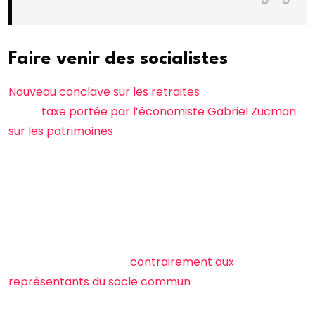
Faire venir des socialistes
Nouveau conclave sur les retraites
, création
d’une
taxe portée par l’économiste Gabriel Zucman
sur les patrimoines
qui dépassent les 100 millions
d’euros, fin des exonérations patronales sur les bas
salaires… Le parti dirigé par Olivier Faure a déjà posé
ses conditions pour ne pas censurer l’ancien ministre
de la Défense.
Mais pour l’instant, les socialistes n’ont pas encore
été reçus à Matignon,
contrairement aux
représentants du socle commun
ce mercredi et ce
jeudi.