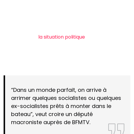
Aller très vite, oui, mais tout en jouant avec doigté
pour parvenir à élargir son socle à l’Assemblée
nationale. En l’état actuel des forces au Palais-
Bourbon et de
la situation politique
, rien ne permet
pour l’instant à Sébastien Lecornu d’éviter la censure
dans quelques semaines au moment de l’examen du
budget.
“Dans un monde parfait, on arrive à
arrimer quelques socialistes ou quelques
ex-socialistes prêts à monter dans le
bateau”, veut croire un député
macroniste auprès de BFMTV.