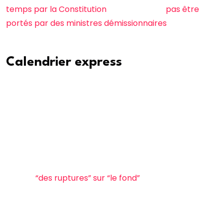
temps par la Constitution
et ne peuvent
pas être
portés par des ministres démissionnaires
comme
c’est actuellement le cas.
Calendrier express
Le budget doit en effet être déposé au plus tard le 7
octobre à l’Assemblée nationale, après avoir été
soumis pour avis au Haut conseil des finances
publiques et au Conseil d’État, le tout après avoir été
présenté en Conseil des ministres.
Le tout alors même que le nouveau Premier ministre a
promis
“des ruptures” sur “le fond”
, laissant entendre
que la copie budgétaire proposée par François
Bayrou avant le fiasco du vote de confiance allait être
largement modifié.