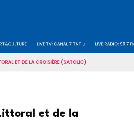
RT&CULTURE
LIVE TV: CANAL 7 TNT
LIVE RADIO: 90.7 F
ORAL ET DE LA CROISIÈRE (SATOLIC)
ittoral et de la