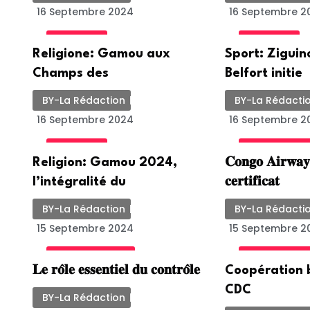
16 Septembre 2024
16 Septembre 2
ACTUALITE
ACTUALITE
Religione: Gamou aux
Sport: Ziguin
Champs des
Belfort initie
BY-La Rédaction
BY-La Rédacti
16 Septembre 2024
16 Septembre 2
ACTUALITE
INTERNATION
Religion: Gamou 2024,
𝐂𝐨𝐧𝐠𝐨 𝐀𝐢𝐫𝐰𝐚𝐲
l’intégralité du
𝐜𝐞𝐫𝐭𝐢𝐟𝐢𝐜𝐚𝐭
BY-La Rédaction
BY-La Rédacti
15 Septembre 2024
15 Septembre 2
UNCATEGORIZED
INTERNATION
𝐋𝐞 𝐫𝐨̂𝐥𝐞 𝐞𝐬𝐬𝐞𝐧𝐭𝐢𝐞𝐥 𝐝𝐮 𝐜𝐨𝐧𝐭𝐫𝐨̂𝐥𝐞
Coopération b
CDC
BY-La Rédaction