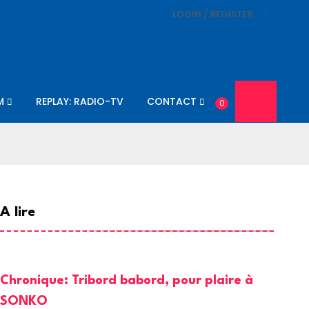
LOGIN / REGISTER
M
REPLAY: RADIO-TV
CONTACT
0
A lire
Chronique: Tribord babord, pour plaire à
SONKO