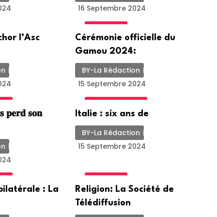
024
16 Septembre 2024
ACTUALITE
chor l’Asc
Cérémonie officielle du
Gamou 2024:
on
BY-La Rédaction
024
15 Septembre 2024
ALE
INTERNATIONALE
 𝐩𝐞𝐫𝐝 𝐬𝐨𝐧
Italie : six ans de
BY-La Rédaction
on
15 Septembre 2024
024
ALE
ACTUALITE
ilatérale : La
Religion: La Société de
Télédiffusion