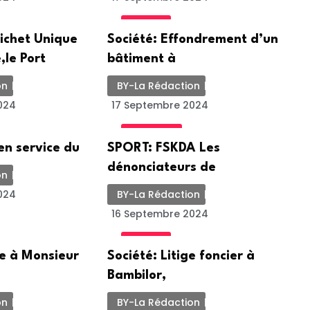
SOCIETE
ichet Unique
Société: Effondrement d’un
,le Port
bâtiment à
on
BY-La Rédaction
024
17 Septembre 2024
ACTUALITE
 en service du
SPORT: FSKDA Les
dénonciateurs de
on
024
BY-La Rédaction
16 Septembre 2024
SOCIETE
te à Monsieur
Société: Litige foncier à
Bambilor,
on
BY-La Rédaction