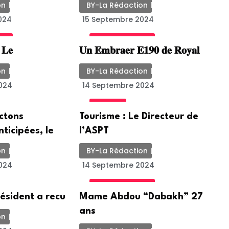
on
BY-La Rédaction
024
15 Septembre 2024
ED
UNCATEGORIZED
: 𝐋𝐞
𝐔𝐧 𝐄𝐦𝐛𝐫𝐚𝐞𝐫 𝐄𝟏𝟗𝟎 𝐝𝐞 𝐑𝐨𝐲𝐚𝐥
on
BY-La Rédaction
024
14 Septembre 2024
SOCIETE
ectons
Tourisme : Le Directeur de
nticipées, le
l’ASPT
on
BY-La Rédaction
024
14 Septembre 2024
UNCATEGORIZED
résident a recu
Mame Abdou “Dabakh” 27
ans
on