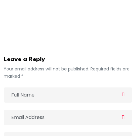
Sous l’impulsion du préfet de Tivaouane, Mamadou
Guèye, la municipalité a démarré le recensement de
tous les immeubles délabrés, pour prévenir les
risques d’accidents, renseigne Demba Diop Sy.
Leave a Reply
Your email address will not be published. Required fields are
marked *