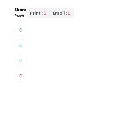
Share
Print :
Email :
Post:
La population congolaise a été invitée à 
pour éviter des débordements. L’annonce a 
congolaise, RTNC.
“Il est demandé à la population de suivre le 
informent ceux qui ont déjà acheté leurs bille
télévision. Le stade ne sera pas en mesure d’acc
assurant la retransmission en direct du matc
Pour rappel, le stade des Martyrs a une capaci
refusé du monde venu de partout pour assiste
journée des éliminatoires de la Coupe du mond
poule devant le Sénégal (15 points).