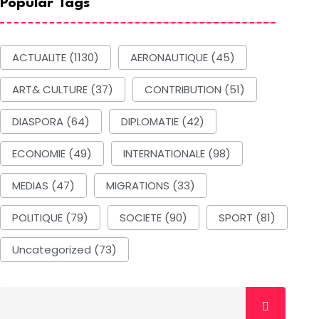
Popular Tags
ACTUALITE
(1130)
AERONAUTIQUE
(45)
ART& CULTURE
(37)
CONTRIBUTION
(51)
DIASPORA
(64)
DIPLOMATIE
(42)
ECONOMIE
(49)
INTERNATIONALE
(98)
MEDIAS
(47)
MIGRATIONS
(33)
POLITIQUE
(79)
SOCIETE
(90)
SPORT
(81)
Uncategorized
(73)