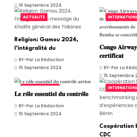
16 Septembre 2024
ACTUALITE
INTERNATION
Religion: Gamou 2024,
𝐂𝐨𝐧𝐠𝐨 𝐀𝐢𝐫𝐰𝐚𝐲
l’intégralité du
𝐜𝐞𝐫𝐭𝐢𝐟𝐢𝐜𝐚𝐭
BY-Par La Rédaction
15 Septembre 2024
BY-Par La Réda
15 Septembre 
UNCATEGORIZED
INTERNATION
𝐋𝐞 𝐫𝐨̂𝐥𝐞 𝐞𝐬𝐬𝐞𝐧𝐭𝐢𝐞𝐥 𝐝𝐮 𝐜𝐨𝐧𝐭𝐫𝐨̂𝐥𝐞
BY-Par La Rédaction
15 Septembre 2024
Coopération b
CDC