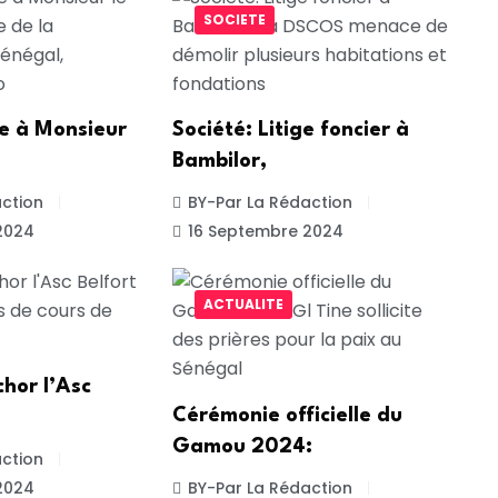
SOCIETE
te à Monsieur
Société: Litige foncier à
Bambilor,
ction
BY-Par La Rédaction
2024
16 Septembre 2024
ACTUALITE
chor l’Asc
Cérémonie officielle du
Gamou 2024:
ction
2024
BY-Par La Rédaction