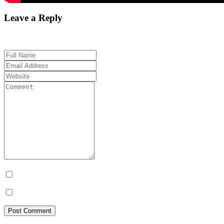
Leave a Reply
Your email address will not be published. Required fields are marked 
Prévenez-moi de tous les nouveaux commentaires par e-mail.
Prévenez-moi de tous les nouveaux articles par e-mail.
Post Comment