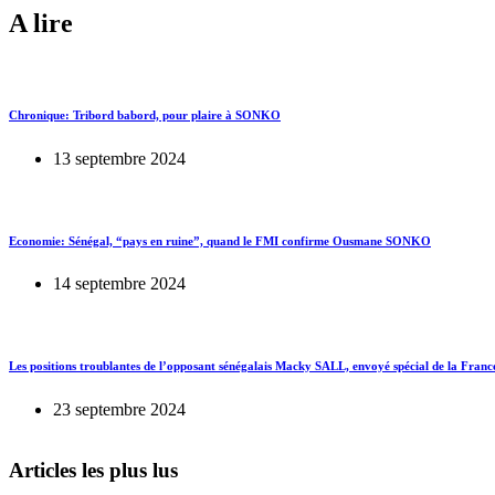
A lire
Chronique: Tribord babord, pour plaire à SONKO
13 septembre 2024
Economie: Sénégal, “pays en ruine”, quand le FMI confirme Ousmane SONKO
14 septembre 2024
Les positions troublantes de l’opposant sénégalais Macky SALL, envoyé spécial de la Franc
23 septembre 2024
Articles les plus lus