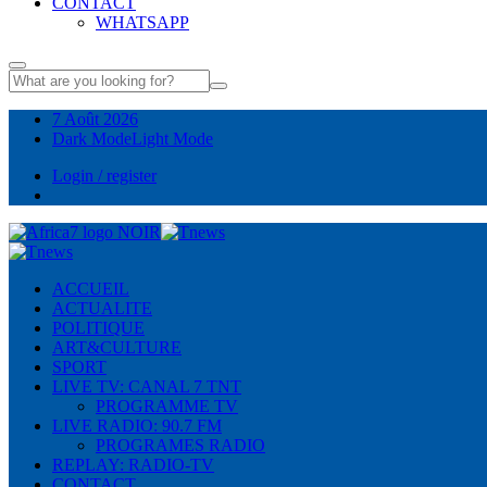
CONTACT
WHATSAPP
7 Août 2026
Dark Mode
Light Mode
Login / register
ACCUEIL
ACTUALITE
POLITIQUE
ART&CULTURE
SPORT
LIVE TV: CANAL 7 TNT
PROGRAMME TV
LIVE RADIO: 90.7 FM
PROGRAMES RADIO
REPLAY: RADIO-TV
CONTACT