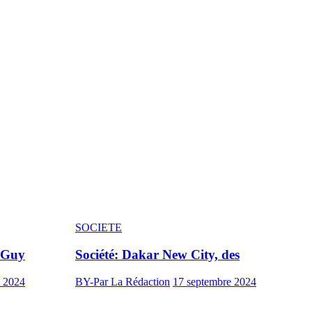
SOCIETE
, Guy
Société: Dakar New City, des
J
e 2024
BY-Par La Rédaction
17 septembre 2024
B