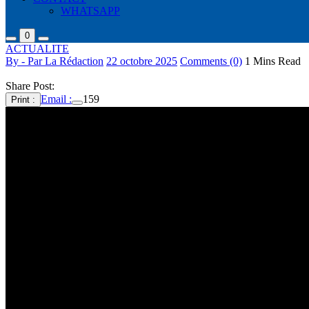
WHATSAPP
0
ACTUALITE
By - Par La Rédaction
22 octobre 2025
Comments (0)
1 Mins Read
Share Post:
Email :
159
Print :