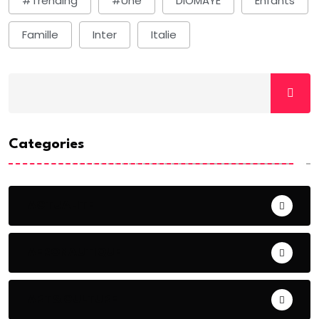
#Trending
#une
DIOMAYE
Enfants
Famille
Inter
Italie
Categories
ACTUALITE
AERONAUTIQUE
ART& CULTURE