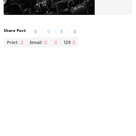
Share Post:
Print :
Email :
129
Un important mouvement est intervenu dans les
rangs de la Gendarmerie nationale, à la faveur d’un
décret présidentiel signé le 15 octobre 2025 (le
même jour où le CEMGAa été promu au grade de
Général d’armée)
Le changement le plus notable concerne le Groupe
d’Intervention de la Gendarmerie Nationale (GIGN),
unité d’élite de la Gendarmerie.
Le Lieutenant-colonel Birima Fall, qui en assurait le