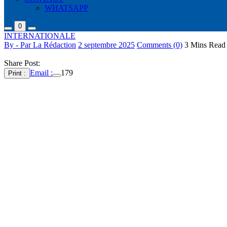
WHATSAPP
0
INTERNATIONALE
By - Par La Rédaction
2 septembre 2025
Comments (0)
3 Mins Read
Share Post:
Email :
179
Print :
Le président russe Vladimir Poutine et son homologue chinois Xi Jinp
centrale chinoise.
“
La Chine et la Russie attachent toutes deux une grande importance à 
plateformes multilatérales”
, a déclaré Xi Jinping.
Le texte de la déclaration ne mentionne pas l’invasion à grande échel
Selon les informations officielles, “
les deux parties ont signé plus de 2
l’agriculture, de l’inspection et de la quarantaine, de la santé, de la
Selon Xi Jinping, “
les deux parties devraient mener une coopération p
Moscou a déclaré que le gazoduc “Force de Sibérie 2” serait l’un de c
Dans le cadre des discussions, le géant russe Gazprom et la société 