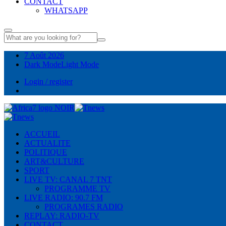
CONTACT
WHATSAPP
7 Août 2026
Dark Mode
Light Mode
Login / register
ACCUEIL
ACTUALITE
POLITIQUE
ART&CULTURE
SPORT
LIVE TV: CANAL 7 TNT
PROGRAMME TV
LIVE RADIO: 90.7 FM
PROGRAMES RADIO
REPLAY: RADIO-TV
CONTACT