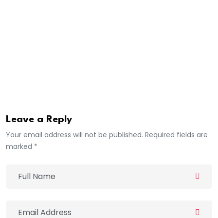
après le rapport de la Cellule nationale de traitement
des informations financières (CENTIF). L’affaire porte
sur des mouvements financiers suspects liés à la
vente d’un terrain, à travers une Société civile
immobilière (SCI).
seneweb
Leave a Reply
Your email address will not be published. Required fields are
marked *