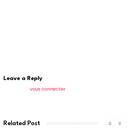
de l’Ouest touchant le Mali l’hippopotame et Sadio, la
jeune fille du village de Bafoulabé. Cette vive
exposition, ayant une illustration particulière, sera
suivie d’un atelier de démonstration autour de
l’exposition , dans lequel ” l’authenticité ’’ sera
matérialisée comme matière d’objet et de débat.
Papa S Traoré
Leave a Reply
Vous devez
vous connecter
pour publier un
commentaire.
Related Post